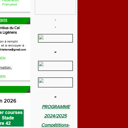
Fédération
Française
IBUS
inibus du Cal
s Ligériens
on à remplir
et à renvoyer à :
-
thletisme@gmail.com
IEN
vation :
IEN
-
on 2026
PROGRAMME
2024/2025
Compétitions-