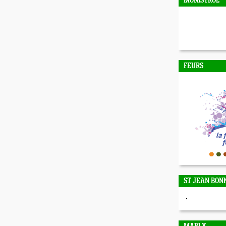
MONISTROL
FEURS
ST JEAN BON