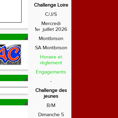
Challenge Loire
C/J/S
Mercredi
1
juillet 2026
er
Montbrison
SA Montbrison
Horaire et
règlement
Engagements
-
Challenge des
jeunes
B/M
Dimanche 5