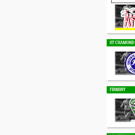
DUNIERES
ST CHAMOND
FIRMINY