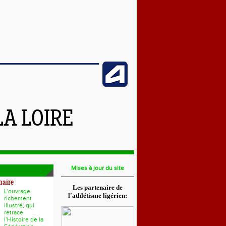
LA LOIRE
Mises à jour du site
naire
Les partenaire de
L'ouvrage
l'athlétisme ligérien:
richement
illustré, qui
retrace
l’Histoire de la