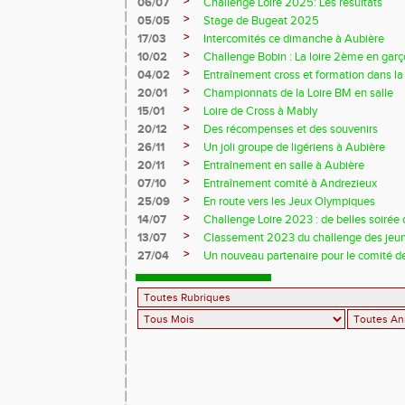
>
06/07
Challenge Loire 2025: Les résultats
>
05/05
Stage de Bugeat 2025
>
17/03
Intercomités ce dimanche à Aubière
>
10/02
Challenge Bobin : La loire 2ème en gar
>
04/02
Entraînement cross et formation dans l
>
20/01
Championnats de la Loire BM en salle
>
15/01
Loire de Cross à Mably
>
20/12
Des récompenses et des souvenirs
>
26/11
Un joli groupe de ligériens à Aubière
>
20/11
Entraînement en salle à Aubière
>
07/10
Entraînement comité à Andrezieux
>
25/09
En route vers les Jeux Olympiques
>
14/07
Challenge Loire 2023 : de belles soirée d
>
13/07
Classement 2023 du challenge des jeu
>
27/04
Un nouveau partenaire pour le comité de