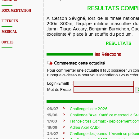
RUNNING
RESULTATS COMP
DOCUMENTATION
A Cesson Sévigné, lors de la finale nation
LICENCES
200m-800m, l'équipe minime masculine du
Jamri, Tiago Accary, Benjamin Burnichon, Ga
MEDICAL
excellente 4° place à un souffle du podium.
OUTILS
RESULTATS
les Réactions
Commentez cette actualité
Pour commenter une actualité il faut posséder un compt
rubrique ci-dessous pour vous identifier ou vous crée
Login (Email)
:
Mot de Passe
:
>
03/07
Challenge Loire 2026
>
15/06
Challenge "Axel Kaidi" ce mercredi à 
>
17/03
France cross Carhaix - déplacement c
>
19/09
Adieu Axel KAÏDI
>
24/07
Challenge des jeunes: L'avenir se prépar