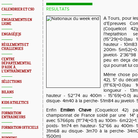
RESULTATS
CALENDRIER ET CSO
A Tours, pour le
ENGAGEMENTS EN
d'Epreuves Co
LIGNE
(Coquelicot 42
l'heptathlon 
ENGAGÉ(E)S
(15''29(+0.0)a
hauteur - 10m83 
RÈGLEMENTS ET
CHALLENGES
200m- 5m52(+0.0
javelot- 2'36''9
CENTRE
peu en deça de 
DÉPARTEMENTAL
qui pourrait lui c
D'AIDE À
L'ENTRAÎNEMENT
Même chose p
42), 5° du décat
SÉLECTIONS
(11''63(+0.0)a
longueur - 13
BILANS
hauteur - 52''74 au 400m - 15''69(+0.0) 
disque- 4m40 à la perche- 51m84 au javelot- 
KIDS ATHLETICS
Enfin
Emilien Chave
(Coquelicot 42) par
FORMATION
championnat de France soldé par une 14° p
ENTRAINEURS
avec 5766pts (11''74(+0.1) au 100m- 6m22(+1
poids- 1m74 en hauteur- 52''66 au 400m- 17
FORMATION OFFICIELS
31m68 au disque- 3m70 à la perche- 34m05 
1500m)