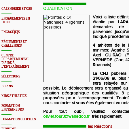
QUALIFICATION
CALENDRIER ET CSO
Voici la liste défin
ENGAGEMENTS EN
établie par LARA
LIGNE
demandes de tr
parvenues jusqu'
ENGAGÉ(E)S
indiqué précédemm
RÈGLEMENTS ET
4 athlètes de la 
CHALLENGES
minimes: Agathe 
Axel GUIRAO (FA
CENTRE
DÉPARTEMENTAL
VERNEDE (Coq 42
D'AIDE À
Roannais)
L'ENTRAÎNEMENT
La CNJ publiera l
SÉLECTIONS
21/06/08 au plus t
sera relayée su
BILANS
possible. Le déplacement sera organisé au
situation géographique des qualifiés. 3
KIDS ATHLETICS
proposées pour l'accompagnement. Toutef
nous contacter si vous êtes également volonta
FORMATION
ENTRAINEURS
Pour tout oubli, veuillez contact
olivier.four3@wanadoo.fr
très rapidement.
FORMATION OFFICIELS
les Réactions