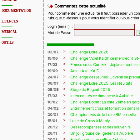
RUNNING
Commentez cette actualité
DOCUMENTATION
Pour commenter une actualité il faut posséder un compt
rubrique ci-dessous pour vous identifier ou vous crée
LICENCES
Login (Email)
:
MEDICAL
Mot de Passe
:
OUTILS
>
03/07
Challenge Loire 2026
>
15/06
Challenge "Axel Kaidi" ce mercredi à 
>
17/03
France cross Carhaix - déplacement c
>
19/09
Adieu Axel KAÏDI
>
24/07
Challenge des jeunes: L'avenir se prépar
>
06/07
Challenge Loire 2025: Les résultats
>
05/05
Stage de Bugeat 2025
>
17/03
Intercomités ce dimanche à Aubière
>
10/02
Challenge Bobin : La loire 2ème en gar
>
04/02
Entraînement cross et formation dans l
>
20/01
Championnats de la Loire BM en salle
>
15/01
Loire de Cross à Mably
>
20/12
Des récompenses et des souvenirs
>
26/11
Un joli groupe de ligériens à Aubière
>
20/11
Entraînement en salle à Aubière