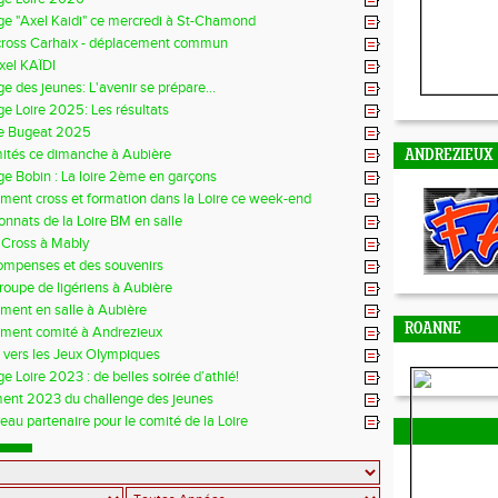
ge "Axel Kaidi" ce mercredi à St-Chamond
cross Carhaix - déplacement commun
xel KAÏDI
e des jeunes: L'avenir se prépare...
e Loire 2025: Les résultats
e Bugeat 2025
mités ce dimanche à Aubière
ANDREZIEUX
e Bobin : La loire 2ème en garçons
ment cross et formation dans la Loire ce week-end
nnats de la Loire BM en salle
 Cross à Mably
ompenses et des souvenirs
groupe de ligériens à Aubière
ment en salle à Aubière
ROANNE
ement comité à Andrezieux
e vers les Jeux Olympiques
e Loire 2023 : de belles soirée d’athlé!
ent 2023 du challenge des jeunes
au partenaire pour le comité de la Loire