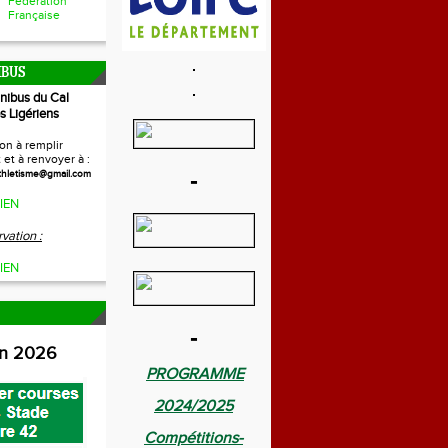
Fédération
Française
IBUS
inibus du Cal
s Ligériens
on à remplir
et à renvoyer à :
-
thletisme@gmail.com
IEN
vation :
IEN
-
on 2026
PROGRAMME
2024/2025
Compétitions-