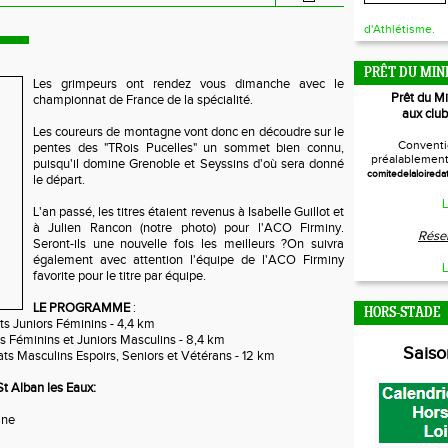
d'Athlétisme.
PRÊT DU MIN
Les grimpeurs ont rendez vous dimanche avec le
Prêt du M
championnat de France de la spécialité.
aux club
Les coureurs de montagne vont donc en découdre sur le
Conventi
pentes des "TRois Pucelles" un sommet bien connu,
préalablement 
puisqu'il domine Grenoble et Seyssins d'où sera donné
comitedelaloireda
le départ.
L
L'an passé, les titres étaient revenus à Isabelle Guillot et
à Julien Rancon (notre photo) pour l'ACO Firminy.
Réser
Seront-ils une nouvelle fois les meilleurs ?On suivra
également avec attention l'équipe de l'ACO Firminy
L
favorite pour le titre par équipe.
LE PROGRAMME
:
HORS-STADE
s Juniors Féminins - 4,4 km
s Féminins et Juniors Masculins - 8,4 km
Sais
ts Masculins Espoirs, Seniors et Vétérans - 12 km
t Alban les Eaux:
ine