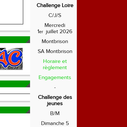
Challenge Loire
C/J/S
Mercredi
1
juillet 2026
er
Montbrison
SA Montbrison
Horaire et
règlement
Engagements
-
Challenge des
jeunes
B/M
Dimanche 5