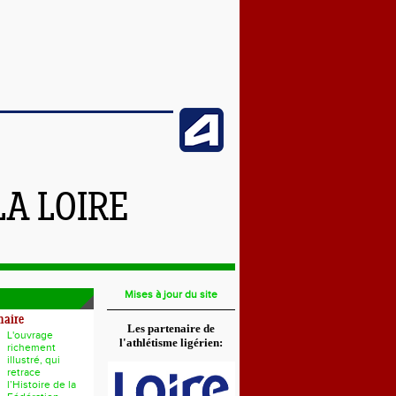
LA LOIRE
Mises à jour du site
naire
Les partenaire de
L'ouvrage
l'athlétisme ligérien:
richement
illustré, qui
retrace
l’Histoire de la