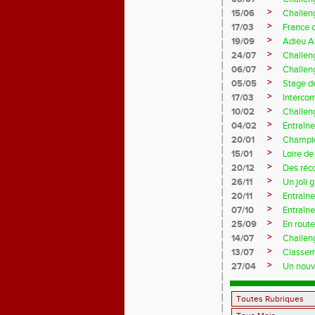
>
15/06
Challen
>
17/03
France 
>
19/09
Adieu A
>
24/07
Challeng
>
06/07
Challeng
>
05/05
Stage d
>
17/03
Interco
>
10/02
Challeng
>
04/02
Entraîne
>
20/01
Champio
>
15/01
Loire de
>
20/12
Des réc
>
26/11
Un joli 
>
20/11
Entraîne
>
07/10
Entraîn
>
25/09
En rout
>
14/07
Challeng
>
13/07
Classem
>
27/04
Un nouve