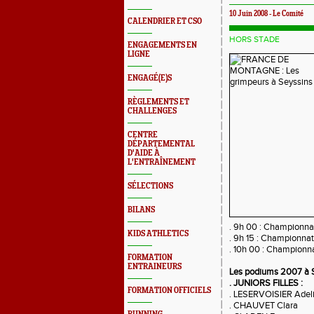
10 Juin 2008 - Le Comité
CALENDRIER ET CSO
HORS STADE
ENGAGEMENTS EN
LIGNE
ENGAGÉ(E)S
RÈGLEMENTS ET
CHALLENGES
CENTRE
DÉPARTEMENTAL
D'AIDE À
L'ENTRAÎNEMENT
SÉLECTIONS
BILANS
. 9h 00 : Championnat
KIDS ATHLETICS
. 9h 15 : Championnat
. 10h 00 : Championna
FORMATION
ENTRAINEURS
Les podiums 2007 à S
. JUNIORS FILLES :
FORMATION OFFICIELS
. LESERVOISIER Adel
. CHAUVET Clara