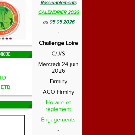
Rassemblements
CALENDRIER 2026
au 05 05 2026
-
Challenge Loire
C/J/S
NIQUE
Mercredi 24 juin
2026
TD
Firminy
l'ETD
ACO Firminy
Horaire et
règlement
Engagements
-