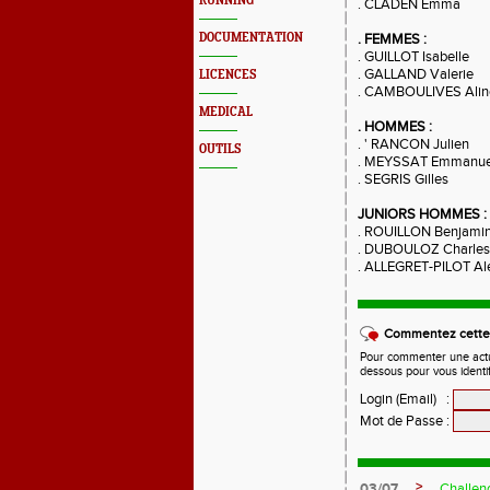
RUNNING
. CLADEN Emma
DOCUMENTATION
. FEMMES :
. GUILLOT Isabelle
. GALLAND Valerie
LICENCES
. CAMBOULIVES Alin
MEDICAL
. HOMMES :
. ' RANCON Julien
OUTILS
. MEYSSAT Emmanue
. SEGRIS Gilles
JUNIORS HOMMES :
. ROUILLON Benjami
. DUBOULOZ Charles
. ALLEGRET-PILOT Al
Commentez cette 
Pour commenter une actual
dessous pour vous identi
Login (Email)
:
Mot de Passe
:
>
03/07
Challen