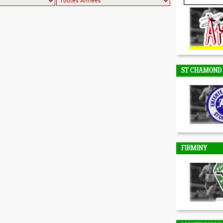
DUNIERES
ST CHAMOND
FIRMINY