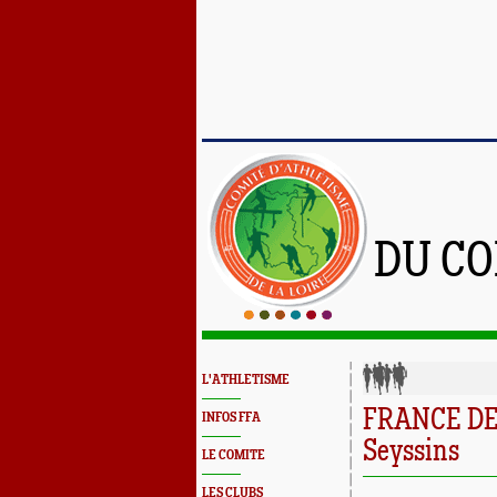
DU CO
L'ATHLETISME
FRANCE DE 
INFOS FFA
Seyssins
LE COMITE
LES CLUBS