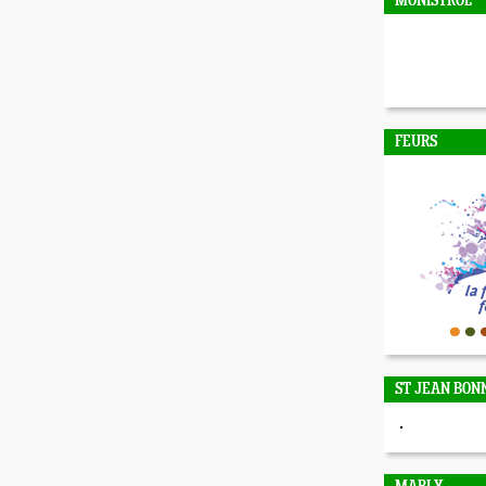
MONISTROL
FEURS
ST JEAN BON