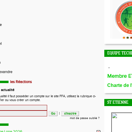
e
l
EQUIPE TECH
n
exandre
Membre E
les Réactions
Charte de 
actualité
ité il faut posséder un compte sur le site FFA, utilisez la rubrique ci-
fier ou vous créer un compte.
ST ETIENNE
|
mot de passe oublié ?
ge Loire 2026