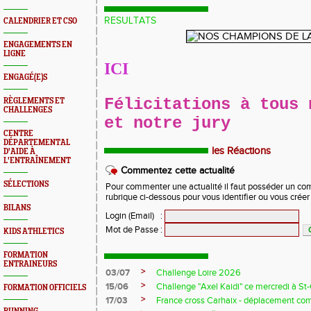
RESULTATS
CALENDRIER ET CSO
ENGAGEMENTS EN
LIGNE
ICI
ENGAGÉ(E)S
Félicitations à tous 
RÈGLEMENTS ET
CHALLENGES
et notre jury
CENTRE
DÉPARTEMENTAL
les Réactions
D'AIDE À
L'ENTRAÎNEMENT
Commentez cette actualité
SÉLECTIONS
Pour commenter une actualité il faut posséder un compt
rubrique ci-dessous pour vous identifier ou vous crée
BILANS
Login (Email)
:
Mot de Passe
:
KIDS ATHLETICS
FORMATION
ENTRAINEURS
>
03/07
Challenge Loire 2026
>
15/06
Challenge "Axel Kaidi" ce mercredi à 
FORMATION OFFICIELS
>
17/03
France cross Carhaix - déplacement c