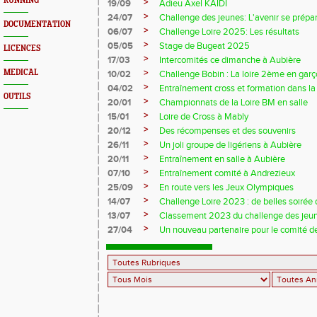
RUNNING
>
19/09
Adieu Axel KAÏDI
>
24/07
Challenge des jeunes: L'avenir se prépar
DOCUMENTATION
>
06/07
Challenge Loire 2025: Les résultats
>
05/05
Stage de Bugeat 2025
LICENCES
>
17/03
Intercomités ce dimanche à Aubière
>
MEDICAL
10/02
Challenge Bobin : La loire 2ème en gar
>
04/02
Entraînement cross et formation dans l
OUTILS
>
20/01
Championnats de la Loire BM en salle
>
15/01
Loire de Cross à Mably
>
20/12
Des récompenses et des souvenirs
>
26/11
Un joli groupe de ligériens à Aubière
>
20/11
Entraînement en salle à Aubière
>
07/10
Entraînement comité à Andrezieux
>
25/09
En route vers les Jeux Olympiques
>
14/07
Challenge Loire 2023 : de belles soirée d
>
13/07
Classement 2023 du challenge des jeu
>
27/04
Un nouveau partenaire pour le comité de