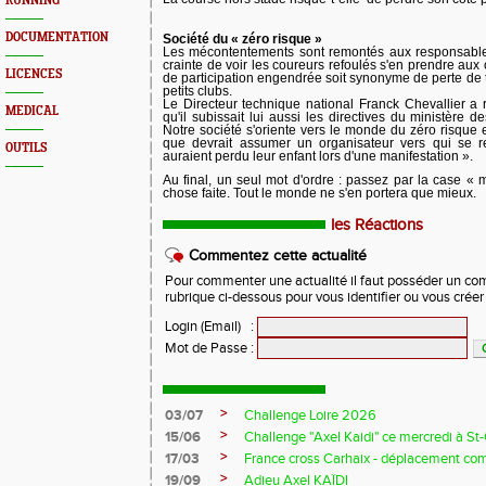
RUNNING
DOCUMENTATION
Société du « zéro risque »
Les mécontentements sont remontés aux responsable
crainte de voir les coureurs refoulés s'en prendre aux 
LICENCES
de participation engendrée soit synonyme de perte de tr
petits clubs.
Le Directeur technique national Franck Chevallier a
MEDICAL
qu'il subissait lui aussi les directives du ministère d
Notre société s'oriente vers le monde du zéro risque 
que devrait assumer un organisateur vers qui se r
OUTILS
auraient perdu leur enfant lors d'une manifestation ».
Au final, un seul mot d'ordre : passez par la case « 
chose faite. Tout le monde ne s'en portera que mieux.
les Réactions
Commentez cette actualité
Pour commenter une actualité il faut posséder un compt
rubrique ci-dessous pour vous identifier ou vous crée
Login (Email)
:
Mot de Passe
:
>
03/07
Challenge Loire 2026
>
15/06
Challenge "Axel Kaidi" ce mercredi à 
>
17/03
France cross Carhaix - déplacement c
>
19/09
Adieu Axel KAÏDI