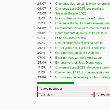
>
24/07
Challenge des jeunes: L'avenir se prépar
>
06/07
Challenge Loire 2025: Les résultats
>
05/05
Stage de Bugeat 2025
>
17/03
Intercomités ce dimanche à Aubière
>
10/02
Challenge Bobin : La loire 2ème en gar
>
04/02
Entraînement cross et formation dans l
>
20/01
Championnats de la Loire BM en salle
>
15/01
Loire de Cross à Mably
>
20/12
Des récompenses et des souvenirs
>
26/11
Un joli groupe de ligériens à Aubière
>
20/11
Entraînement en salle à Aubière
>
07/10
Entraînement comité à Andrezieux
>
25/09
En route vers les Jeux Olympiques
>
14/07
Challenge Loire 2023 : de belles soirée d
>
13/07
Classement 2023 du challenge des jeu
>
27/04
Un nouveau partenaire pour le comité de