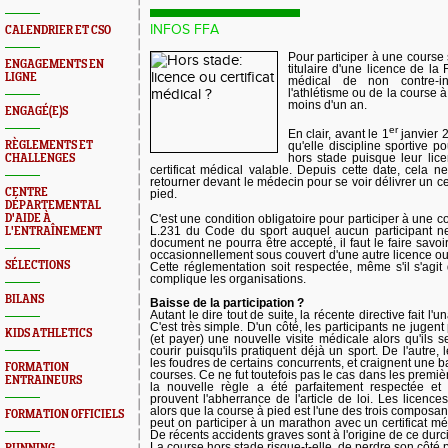
INFOS FFA
CALENDRIER ET CSO
Pour participer à une course 
ENGAGEMENTS EN
titulaire d'une licence de la 
LIGNE
médical de non contre-i
l'athlétisme ou de la course 
moins d'un an.
ENGAGÉ(E)S
er
En clair, avant le 1
janvier 2
RÈGLEMENTS ET
qu'elle discipline sportive p
hors stade puisque leur lice
CHALLENGES
certificat médical valable. Depuis cette date, cela ne 
retourner devant le médecin pour se voir délivrer un cer
CENTRE
pied.
DÉPARTEMENTAL
D'AIDE À
C'est une condition obligatoire pour participer à une co
L.231 du Code du sport auquel aucun participant n
L'ENTRAÎNEMENT
document ne pourra être accepté, il faut le faire savoir
occasionnellement sous couvert d'une autre licence ou d
SÉLECTIONS
Cette réglementation soit respectée, même s'il s'agit
complique les organisations.
BILANS
Baisse de la participation ?
Autant le dire tout de suite, la récente directive fait l'
C'est très simple. D'un côté, les participants ne jugen
KIDS ATHLETICS
(et payer) une nouvelle visite médicale alors qu'ils 
courir puisqu'ils pratiquent déjà un sport. De l'autre,
les foudres de certains concurrents, et craignent une ba
FORMATION
courses. Ce ne fut toutefois pas le cas dans les prem
ENTRAINEURS
la nouvelle règle a été parfaitement respectée et
prouvent l'abherrance de l'article de loi. Les licenc
alors que la course à pied est l'une des trois composante
FORMATION OFFICIELS
peut on participer à un marathon avec un certificat m
De récents accidents graves sont à l'origine de ce dur
La course hors stade risque-t-elle de perdre son côté 