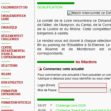
QUALIFICATION
CALENDRIER ET CSO
ENGAGEMENTS EN
LIGNE
Le comité de la Loire rencontrera ce Diman
de l'Allier, de l'Aveyron, du Cantal, de la Co
ENGAGÉ(E)S
de la Lozère et du Rhône. Cette compétitio
benjamins à cadets.
RÈGLEMENTS ET
CHALLENGES
Le rendez-vous est donné à chaque sélectio
8h au parking de l'Etivallière à St-Etienne. L
CENTRE
de Roanne et de Montbrison est or
DÉPARTEMENTAL
correspondants.
D'AIDE À
L'ENTRAÎNEMENT
les Réactions
SÉLECTIONS
Commentez cette actualité
BILANS
Pour commenter une actualité il faut posséder un compt
rubrique ci-dessous pour vous identifier ou vous crée
KIDS ATHLETICS
Login (Email)
:
Mot de Passe
:
FORMATION
ENTRAINEURS
FORMATION OFFICIELS
>
03/07
Challenge Loire 2026
>
15/06
Challenge "Axel Kaidi" ce mercredi à 