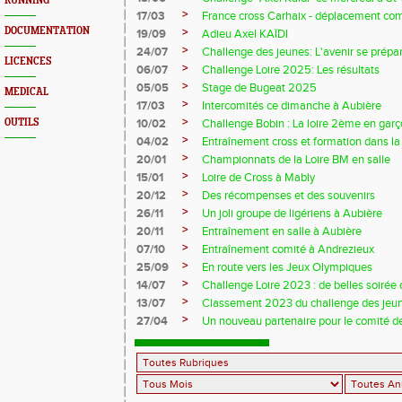
RUNNING
>
17/03
France cross Carhaix - déplacement c
DOCUMENTATION
>
19/09
Adieu Axel KAÏDI
>
24/07
Challenge des jeunes: L'avenir se prépar
LICENCES
>
06/07
Challenge Loire 2025: Les résultats
>
05/05
Stage de Bugeat 2025
MEDICAL
>
17/03
Intercomités ce dimanche à Aubière
>
OUTILS
10/02
Challenge Bobin : La loire 2ème en gar
>
04/02
Entraînement cross et formation dans l
>
20/01
Championnats de la Loire BM en salle
>
15/01
Loire de Cross à Mably
>
20/12
Des récompenses et des souvenirs
>
26/11
Un joli groupe de ligériens à Aubière
>
20/11
Entraînement en salle à Aubière
>
07/10
Entraînement comité à Andrezieux
>
25/09
En route vers les Jeux Olympiques
>
14/07
Challenge Loire 2023 : de belles soirée d
>
13/07
Classement 2023 du challenge des jeu
>
27/04
Un nouveau partenaire pour le comité de