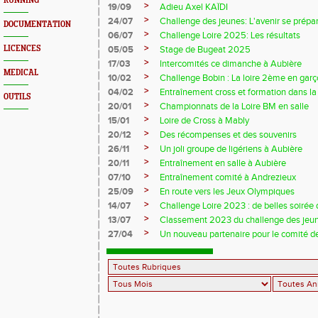
RUNNING
>
19/09
Adieu Axel KAÏDI
>
24/07
Challenge des jeunes: L'avenir se prépar
DOCUMENTATION
>
06/07
Challenge Loire 2025: Les résultats
>
LICENCES
05/05
Stage de Bugeat 2025
>
17/03
Intercomités ce dimanche à Aubière
MEDICAL
>
10/02
Challenge Bobin : La loire 2ème en gar
>
04/02
Entraînement cross et formation dans l
OUTILS
>
20/01
Championnats de la Loire BM en salle
>
15/01
Loire de Cross à Mably
>
20/12
Des récompenses et des souvenirs
>
26/11
Un joli groupe de ligériens à Aubière
>
20/11
Entraînement en salle à Aubière
>
07/10
Entraînement comité à Andrezieux
>
25/09
En route vers les Jeux Olympiques
>
14/07
Challenge Loire 2023 : de belles soirée d
>
13/07
Classement 2023 du challenge des jeu
>
27/04
Un nouveau partenaire pour le comité de