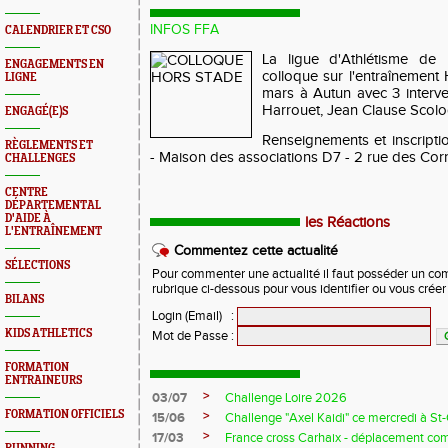
INFOS FFA
CALENDRIER ET CSO
La ligue d'Athlétisme de
ENGAGEMENTS EN
colloque sur l'entraînement
LIGNE
mars à Autun avec 3 interve
Harrouet, Jean Clause Scol
ENGAGÉ(E)S
Renseignements et inscript
RÈGLEMENTS ET
- Maison des associations D7 - 2 rue des Cor
CHALLENGES
CENTRE
DÉPARTEMENTAL
D'AIDE À
les Réactions
L'ENTRAÎNEMENT
Commentez cette actualité
SÉLECTIONS
Pour commenter une actualité il faut posséder un compt
rubrique ci-dessous pour vous identifier ou vous crée
BILANS
Login (Email)
:
KIDS ATHLETICS
Mot de Passe
:
FORMATION
ENTRAINEURS
>
03/07
Challenge Loire 2026
FORMATION OFFICIELS
>
15/06
Challenge "Axel Kaidi" ce mercredi à 
>
17/03
France cross Carhaix - déplacement c