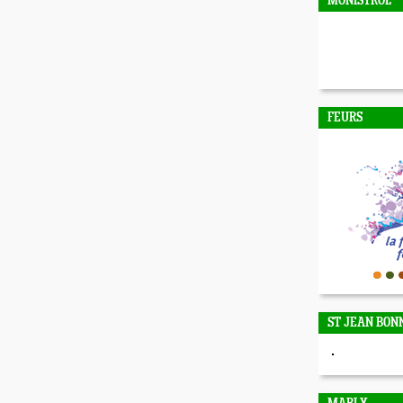
MONISTROL
FEURS
ST JEAN BON