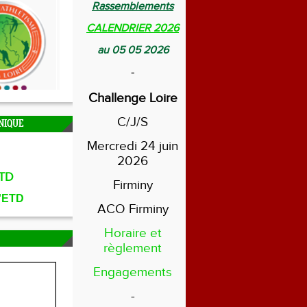
Rassemblements
CALENDRIER 2026
au 05 05 2026
-
Challenge Loire
C/J/S
NIQUE
Mercredi 24 juin
2026
TD
Firminy
l'ETD
ACO Firminy
Horaire et
règlement
Engagements
-