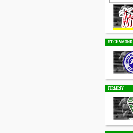
DUNIERES
ST CHAMOND
FIRMINY