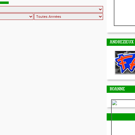
on...
ANDREZIEUX
ROANNE