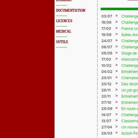
RUNNING
DOCUMENTATION
>
03/07
Challeng
LICENCES
>
15/06
Challenge
>
17/03
France c
MEDICAL
>
19/09
Adieu Axe
>
24/07
Challenge
OUTILS
>
06/07
Challenge
>
05/05
Stage de
>
17/03
Intercomi
>
10/02
Challenge
>
04/02
Entraînem
>
20/01
Championn
>
20/12
Des réco
>
26/11
Un joli g
>
20/11
Entraînem
>
07/10
Entraînem
>
25/09
En route 
>
14/07
Challenge
>
13/07
Classeme
>
27/04
Un nouvea
>
26/03
Action Fo