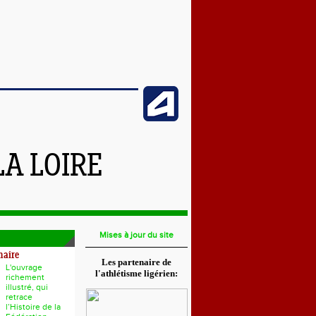
LA LOIRE
Mises à jour du site
naire
Les partenaire de
L'ouvrage
l'athlétisme ligérien:
richement
illustré, qui
retrace
l’Histoire de la