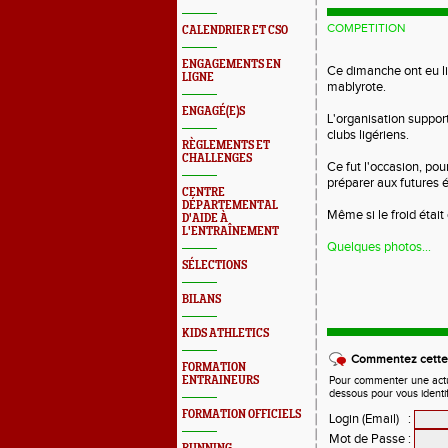
COMPETITION
CALENDRIER ET CSO
ENGAGEMENTS EN
Ce dimanche ont eu li
LIGNE
mablyrote.
ENGAGÉ(E)S
L'organisation suppor
clubs ligériens.
RÈGLEMENTS ET
CHALLENGES
Ce fut l'occasion, pour
préparer aux futures 
CENTRE
DÉPARTEMENTAL
Même si le froid était
D'AIDE À
L'ENTRAÎNEMENT
Quelques photos...
SÉLECTIONS
BILANS
KIDS ATHLETICS
Commentez cette 
FORMATION
ENTRAINEURS
Pour commenter une actual
dessous pour vous identi
FORMATION OFFICIELS
Login (Email)
:
Mot de Passe
: