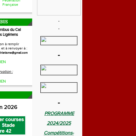
Fédération
Française
IBUS
inibus du Cal
s Ligériens
on à remplir
et à renvoyer à :
-
thletisme@gmail.com
IEN
vation :
IEN
-
on 2026
PROGRAMME
2024/2025
Compétitions-