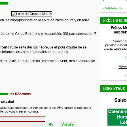
d'Athlétisme.
eu les championnats de la Loire de cross-country en terre
PRÊT DU MIN
Prêt du M
aux club
tée par le Ca du Roannais a rassemblée 318 participants de 17
Conventi
préalablement 
 certain, de se tester sur l'épreuve et pour d'autre de se
comitedelaloireda
échéances de zone, régionales et nationales.
L
 d'actualité, l'ambiance fut, comme souvent, très chaleureuse.
Réser
L
HORS-STADE
les Réactions
Sais
actualité
ité il faut posséder un compte sur le site FFA, utilisez la rubrique ci-
fier ou vous créer un compte.
|