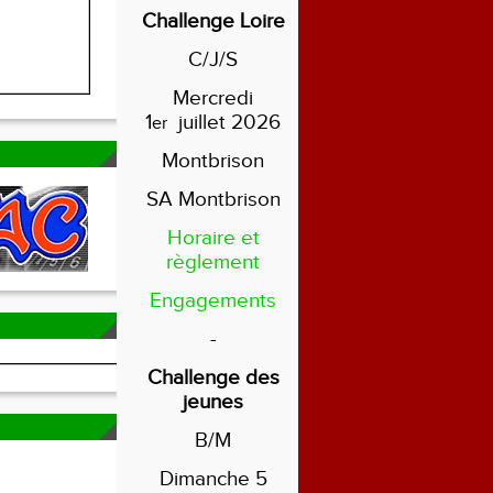
Challenge Loire
C/J/S
Mercredi
1
juillet 2026
er
Montbrison
SA Montbrison
Horaire et
règlement
Engagements
-
Challenge des
jeunes
B/M
Dimanche 5