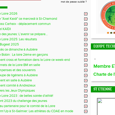
mot de passe oublié ?
e Loire 2026
 "Axel Kaidi" ce mercredi à St-Chamond
ross Carhaix - déplacement commun
l KAÏDI
 des jeunes: L'avenir se prépare...
 Loire 2025: Les résultats
 Bugeat 2025
EQUIPE TECH
tés ce dimanche à Aubière
 Bobin : La loire 2ème en garçons
ent cross et formation dans la Loire ce week-end
ats de la Loire BM en salle
Membre E
mpenses et des souvenirs
Charte de 
roupe de ligériens à Aubière
ent en salle à Aubière
ent comité à Andrezieux
ST ETIENNE
vers les Jeux Olympiques
 Loire 2023 : de belles soirée d’athlé!
nt 2023 du challenge des jeunes
u partenaire pour le comité de la Loire
rm'Up à St-Galmier: Les athlètes du CDAE en mode