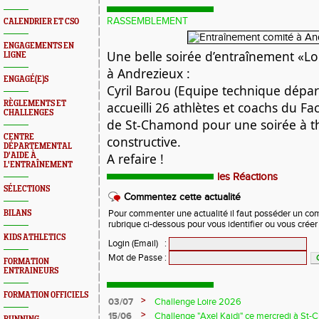
RASSEMBLEMENT
CALENDRIER ET CSO
ENGAGEMENTS EN
Une belle soirée d’entraînement «Lo
LIGNE
à Andrezieux :
ENGAGÉ(E)S
Cyril Barou (Equipe technique dépa
RÈGLEMENTS ET
accueilli 26 athlètes et coachs du F
CHALLENGES
de St-Chamond pour une soirée à t
CENTRE
constructive.
DÉPARTEMENTAL
A refaire !
D'AIDE À
L'ENTRAÎNEMENT
les Réactions
SÉLECTIONS
Commentez cette actualité
BILANS
Pour commenter une actualité il faut posséder un compt
rubrique ci-dessous pour vous identifier ou vous crée
KIDS ATHLETICS
Login (Email)
:
Mot de Passe
:
FORMATION
ENTRAINEURS
FORMATION OFFICIELS
>
03/07
Challenge Loire 2026
>
15/06
Challenge "Axel Kaidi" ce mercredi à St