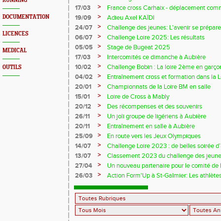
RUNNING
>
17/03
France cross Carhaix - déplacement co
>
DOCUMENTATION
19/09
Adieu Axel KAÏDI
>
24/07
Challenge des jeunes: L'avenir se prépare.
LICENCES
>
06/07
Challenge Loire 2025: Les résultats
>
05/05
Stage de Bugeat 2025
MEDICAL
>
17/03
Intercomités ce dimanche à Aubière
>
10/02
Challenge Bobin : La loire 2ème en garço
OUTILS
>
04/02
Entraînement cross et formation dans la 
>
20/01
Championnats de la Loire BM en salle
>
15/01
Loire de Cross à Mably
>
20/12
Des récompenses et des souvenirs
>
26/11
Un joli groupe de ligériens à Aubière
>
20/11
Entraînement en salle à Aubière
>
25/09
En route vers les Jeux Olympiques
>
14/07
Challenge Loire 2023 : de belles soirée d’
>
13/07
Classement 2023 du challenge des jeun
>
27/04
Un nouveau partenaire pour le comité de l
>
26/03
Action Form'Up à St-Galmier: Les athlè
récupération...