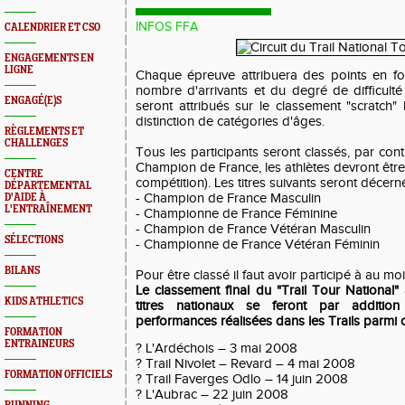
INFOS FFA
CALENDRIER ET CSO
ENGAGEMENTS EN
LIGNE
Chaque épreuve attribuera des points en fo
nombre d'arrivants et du degré de difficulté
ENGAGÉ(E)S
seront attribués sur le classement "scratc
distinction de catégories d'âges.
RÈGLEMENTS ET
CHALLENGES
Tous les participants seront classés, par cont
Champion de France, les athlètes devront être 
CENTRE
compétition). Les titres suivants seront décernés
DÉPARTEMENTAL
- Champion de France Masculin
D'AIDE À
L'ENTRAÎNEMENT
- Championne de France Féminine
- Champion de France Vétéran Masculin
SÉLECTIONS
- Championne de France Vétéran Féminin
BILANS
Pour être classé il faut avoir participé à au moi
Le classement final du "Trail Tour National" a
KIDS ATHLETICS
titres nationaux se feront par addition
performances réalisées dans les Trails parmi 
FORMATION
ENTRAINEURS
? L'Ardéchois – 3 mai 2008
? Trail Nivolet – Revard – 4 mai 2008
FORMATION OFFICIELS
? Trail Faverges Odlo – 14 juin 2008
? L'Aubrac – 22 juin 2008