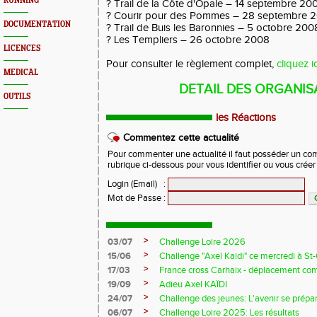
RUNNING
? Trail de la Côte d'Opale – 14 septembre 20
? Courir pour des Pommes – 28 septembre 
DOCUMENTATION
? Trail de Buis les Baronnies – 5 octobre 200
? Les Templiers – 26 octobre 2008
LICENCES
Pour consulter le règlement complet,
cliquez ic
MEDICAL
DETAIL DES ORGANIS
OUTILS
les Réactions
Commentez cette actualité
Pour commenter une actualité il faut posséder un compt
rubrique ci-dessous pour vous identifier ou vous crée
Login (Email)
:
Mot de Passe
:
>
03/07
Challenge Loire 2026
>
15/06
Challenge "Axel Kaidi" ce mercredi à 
>
17/03
France cross Carhaix - déplacement c
>
19/09
Adieu Axel KAÏDI
>
24/07
Challenge des jeunes: L'avenir se prépar
>
06/07
Challenge Loire 2025: Les résultats