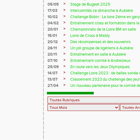
>
05/05
Stage de Bugeat 2025
>
17/03
Intercomités ce dimanche à Aubière
>
10/02
Challenge Bobin : La loire 2ème en gar
>
04/02
Entraînement cross et formation dans l
>
20/01
Championnats de la Loire BM en salle
>
15/01
Loire de Cross à Mably
>
20/12
Des récompenses et des souvenirs
>
26/11
Un joli groupe de ligériens à Aubière
>
20/11
Entraînement en salle à Aubière
>
07/10
Entraînement comité à Andrezieux
>
25/09
En route vers les Jeux Olympiques
>
14/07
Challenge Loire 2023 : de belles soirée d
>
13/07
Classement 2023 du challenge des jeu
>
27/04
Un nouveau partenaire pour le comité de