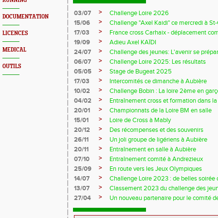
RUNNING
>
03/07
Challenge Loire 2026
DOCUMENTATION
>
15/06
Challenge "Axel Kaidi" ce mercredi à 
>
17/03
France cross Carhaix - déplacement c
LICENCES
>
19/09
Adieu Axel KAÏDI
MEDICAL
>
24/07
Challenge des jeunes: L'avenir se prépar
>
06/07
Challenge Loire 2025: Les résultats
OUTILS
>
05/05
Stage de Bugeat 2025
>
17/03
Intercomités ce dimanche à Aubière
>
10/02
Challenge Bobin : La loire 2ème en gar
>
04/02
Entraînement cross et formation dans l
>
20/01
Championnats de la Loire BM en salle
>
15/01
Loire de Cross à Mably
>
20/12
Des récompenses et des souvenirs
>
26/11
Un joli groupe de ligériens à Aubière
>
20/11
Entraînement en salle à Aubière
>
07/10
Entraînement comité à Andrezieux
>
25/09
En route vers les Jeux Olympiques
>
14/07
Challenge Loire 2023 : de belles soirée d
>
13/07
Classement 2023 du challenge des jeu
>
27/04
Un nouveau partenaire pour le comité de