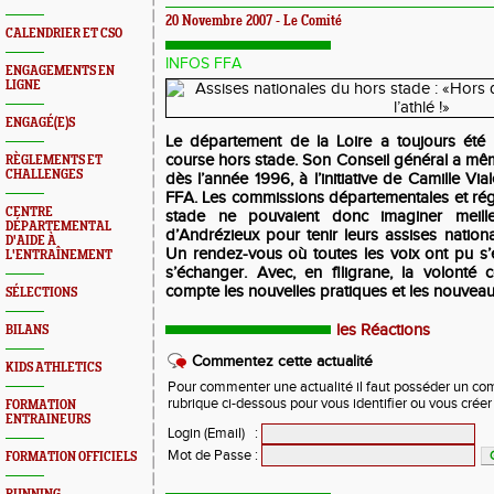
20 Novembre 2007 - Le Comité
CALENDRIER ET CSO
INFOS FFA
ENGAGEMENTS EN
LIGNE
ENGAGÉ(E)S
Le département de la Loire a toujours été 
course hors stade. Son Conseil général a mêm
RÈGLEMENTS ET
CHALLENGES
dès l’année 1996, à l’initiative de Camille Vi
FFA. Les commissions départementales et rég
CENTRE
stade ne pouvaient donc imaginer meille
DÉPARTEMENTAL
d’Andrézieux pour tenir leurs assises nation
D'AIDE À
Un rendez-vous où toutes les voix ont pu s’e
L'ENTRAÎNEMENT
s’échanger. Avec, en filigrane, la volont
compte les nouvelles pratiques et les nouveau
SÉLECTIONS
les Réactions
BILANS
Commentez cette actualité
KIDS ATHLETICS
Pour commenter une actualité il faut posséder un compt
rubrique ci-dessous pour vous identifier ou vous crée
FORMATION
ENTRAINEURS
Login (Email)
:
Mot de Passe
:
FORMATION OFFICIELS