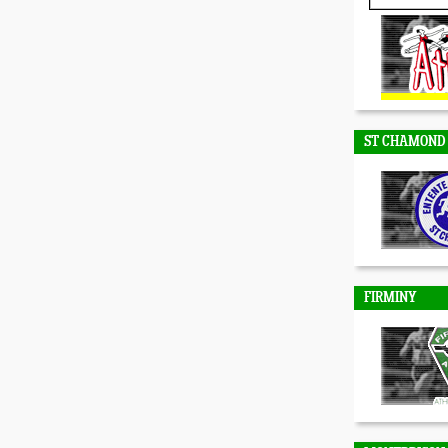
DUNIERES
ST CHAMOND
FIRMINY