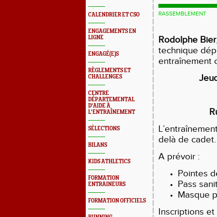
RASSEMBLEMENT
CALENDRIER ET CSO
ENGAGEMENTS EN
LIGNE
Rodolphe Bier
technique dép
ENGAGÉ(E)S
entraînemen
RÈGLEMENTS ET
Jeu
CHALLENGES
CENTRE
DÉPARTEMENTAL
D'AIDE À
R
L'ENTRAÎNEMENT
L’entraînement
SÉLECTIONS
delà de cadet.
BILANS
A prévoir :
KIDS ATHLETICS
Pointes d
FORMATION
Pass sani
ENTRAINEURS
Masque p
FORMATION OFFICIELS
Inscriptions e