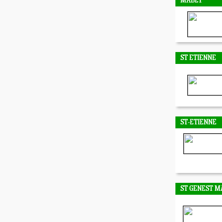
MABLY
ST ETIENNE
ST-ETIENNE
ST GENEST M