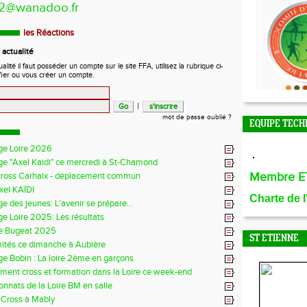
42@wanadoo.fr
les Réactions
actualité
ité il faut posséder un compte sur le site FFA, utilisez la rubrique ci-
fier ou vous créer un compte.
|
mot de passe oublié ?
EQUIPE TECH
ge Loire 2026
ge "Axel Kaidi" ce mercredi à St-Chamond
Membre E
cross Carhaix - déplacement commun
xel KAÏDI
Charte de 
e des jeunes: L'avenir se prépare...
e Loire 2025: Les résultats
e Bugeat 2025
ST ETIENNE
mités ce dimanche à Aubière
e Bobin : La loire 2ème en garçons
ment cross et formation dans la Loire ce week-end
nnats de la Loire BM en salle
 Cross à Mably