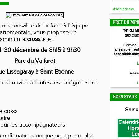
d'Athlétisme.
PRÊT DU MIN
, responsable demi-fond à l’équipe
Prêt du M
artementale, vous propose un
aux club
t commun
« cross »
le :
Conventi
di 30 décembre de 8h15 à 9h30
préalablement 
comitedelaloireda
Parc du Valfuret
L
ue Lissagaray à Saint-Etienne
Réser
 est ouvert à toutes les catégories au-
L
HORS-STADE
Sais
e cross
taire
our les accompagnateurs
t confirmations uniquement par mail à