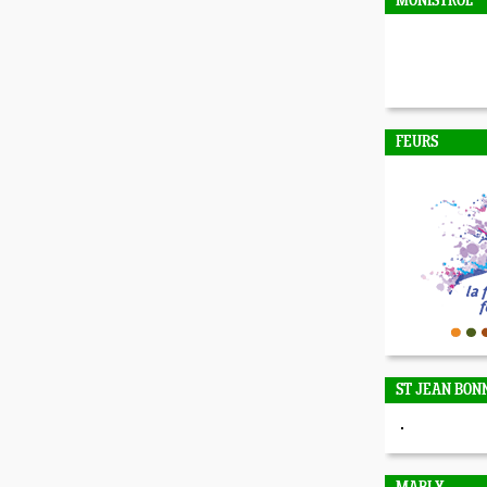
MONISTROL
FEURS
ST JEAN BON