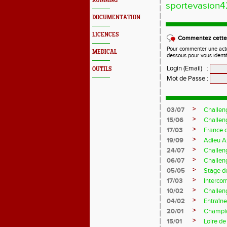
RUNNING
sportevasion
DOCUMENTATION
LICENCES
Commentez cette 
Pour commenter une actual
MEDICAL
dessous pour vous identi
Login (Email)
:
OUTILS
Mot de Passe
:
>
03/07
Challen
>
15/06
Challen
>
17/03
France 
>
19/09
Adieu A
>
24/07
Challeng
>
06/07
Challeng
>
05/05
Stage d
>
17/03
Interco
>
10/02
Challeng
>
04/02
Entraîne
>
20/01
Champio
>
15/01
Loire de