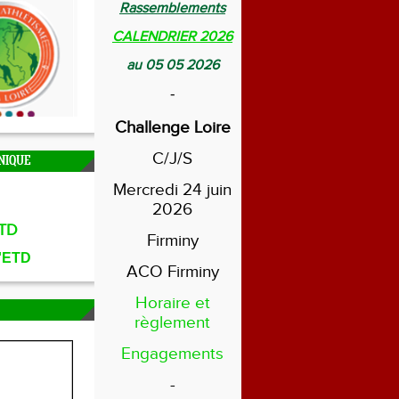
Rassemblements
CALENDRIER 2026
au 05 05 2026
-
Challenge Loire
C/J/S
NIQUE
Mercredi 24 juin
2026
TD
Firminy
l'ETD
ACO Firminy
Horaire et
règlement
Engagements
-