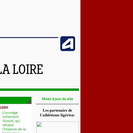
LA LOIRE
Mises à jour du site
naire
Les partenaire de
L'ouvrage
l'athlétisme ligérien:
richement
illustré, qui
retrace
l’Histoire de la