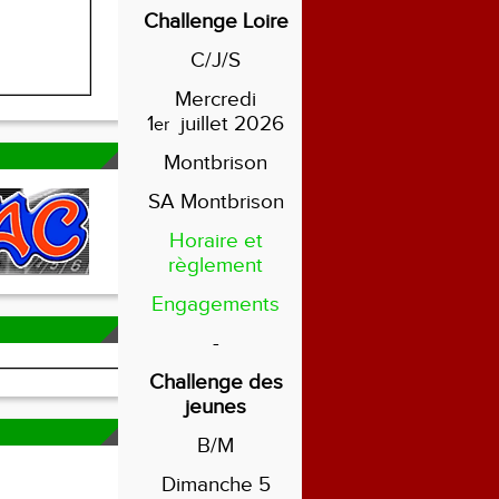
Challenge Loire
C/J/S
Mercredi
1
juillet 2026
er
Montbrison
SA Montbrison
Horaire et
règlement
Engagements
-
Challenge des
jeunes
B/M
Dimanche 5