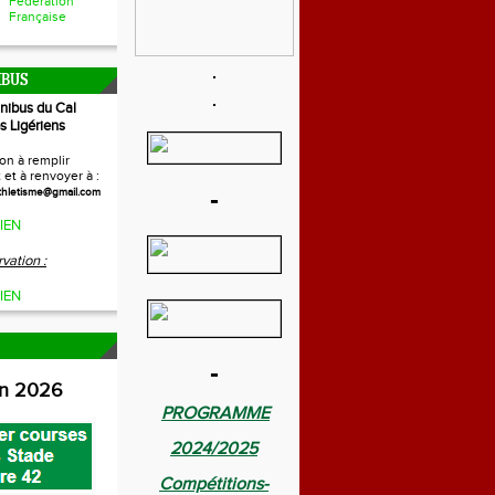
Fédération
Française
IBUS
inibus du Cal
s Ligériens
on à remplir
et à renvoyer à :
-
thletisme@gmail.com
IEN
vation :
IEN
-
on 2026
PROGRAMME
2024/2025
Compétitions-