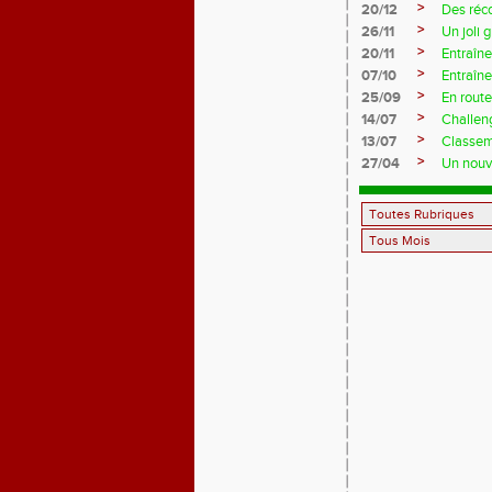
>
20/12
Des réc
>
26/11
Un joli 
>
20/11
Entraîne
>
07/10
Entraîn
>
25/09
En rout
>
14/07
Challeng
>
13/07
Classem
>
27/04
Un nouve