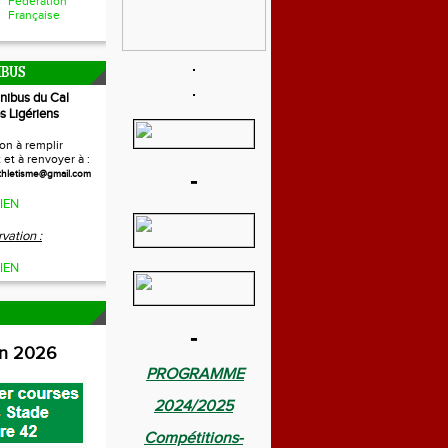
Fédération
Française
IBUS
inibus du Cal
s Ligériens
on à remplir
et à renvoyer à :
-
thletisme@gmail.com
IEN
vation :
IEN
-
on 2026
PROGRAMME
2024/2025
Compétitions-