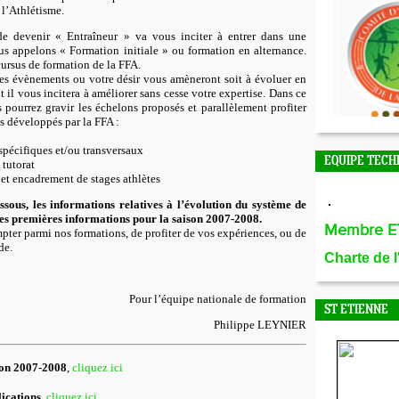
 l’Athlétisme.
de devenir « Entraîneur » va vous inciter à entrer dans une
s appelons « Formation initiale » ou formation en alternance.
 cursus de formation de la FFA.
 les évènements ou votre désir vous amèneront soit à évoluer en
t il vous incitera à améliorer sans cesse votre expertise. Dans ce
 pourrez gravir les échelons proposés et parallèlement profiter
s développés par la FFA :
spécifiques et/ou transversaux
EQUIPE TECH
tutorat
 et encadrement de stages athlètes
ssous, les informations relatives à l’évolution du système de
les premières informations pour la saison 2007-2008.
Membre E
pter parmi nos formations, de profiter de vos expériences, ou de
de.
Charte de 
Pour l’équipe nationale de formation
ST ETIENNE
Philippe LEYNIER
ion 2007-2008
,
cliquez ici
ications
,
cliquez ici