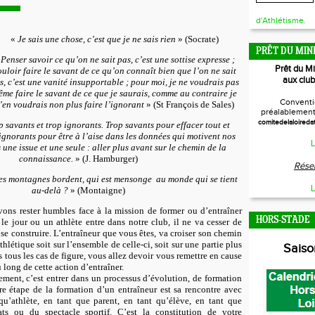
d'Athlétisme.
«
Je sais une chose, c’est que je ne sais rien
» (Socrate)
PRÊT DU MIN
«
Penser savoir ce qu’on ne sait pas, c’est une sottise expresse ;
Prêt du M
ouloir faire le savant de ce qu’on connaît bien que l’on ne sait
aux club
s, c’est une vanité insupportable ; pour moi, je ne voudrais pas
me faire le savant de ce que je saurais, comme au contraire je
Conventi
’en voudrais non plus faire l’ignorant
» (St François de Sales)
préalablement 
comitedelaloireda
savants et trop ignorants. Trop savants pour effacer tout et
 ignorants pour être à l’aise dans les données qui motivent nos
L
une issue et une seule : aller plus avant sur le chemin de la
connaissance.
» (J. Hamburger)
Réser
ces montagnes bordent, qui est mensonge au monde qui se tient
L
au-delà ?
» (Montaigne)
vons rester humbles face à la mission de former ou d’entraîner
HORS-STADE
, le jour ou un athlète entre dans notre club, il ne va cesser de
 se construire. L’entraîneur que vous êtes, va croiser son chemin
 athlétique soit sur l’ensemble de celle-ci, soit sur une partie plus
Sais
tous les cas de figure, vous allez devoir vous remettre en cause
 long de cette action d’entraîner.
ement, c’est entrer dans un processus d’évolution, de formation
re étape de la formation d’un entraîneur est sa rencontre avec
 qu’athlète, en tant que parent, en tant qu’élève, en tant que
ats ou du spectacle sportif. C’est la constitution de votre