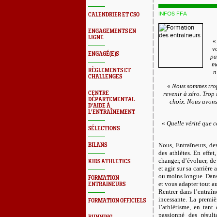
INFOS FFA
CALENDRIER ET CSO
ENGAGEMENTS EN
LIGNE
v
ENGAGÉ(E)S
pa
mê
RÈGLEMENTS ET
n
CHALLENGES
«
Nous sommes trop 
CENTRE
revenir à zéro. Trop
DÉPARTEMENTAL
choix. Nous avons 
D'AIDE À
L'ENTRAÎNEMENT
«
Quelle vérité que 
SÉLECTIONS
Nous, Entraîneurs, de
BILANS
des athlètes. En effet
changer, d’évoluer, de
KIDS ATHLETICS
et agir sur sa carrière
ou moins longue. Dans 
FORMATION
et vous adapter tout au
ENTRAINEURS
Rentrer dans l’entraîn
incessante. La premiè
FORMATION OFFICIELS
l’athlétisme, en tant
passionné des résult