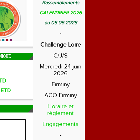
Rassemblements
CALENDRIER 2026
au 05 05 2026
-
Challenge Loire
C/J/S
NIQUE
Mercredi 24 juin
2026
TD
Firminy
l'ETD
ACO Firminy
Horaire et
règlement
Engagements
-