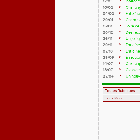
>
17/03
Interco
>
10/02
Challeng
>
04/02
Entraîne
>
20/01
Champio
>
15/01
Loire de
>
20/12
Des réc
>
26/11
Un joli 
>
20/11
Entraîne
>
07/10
Entraîn
>
25/09
En rout
>
14/07
Challeng
>
13/07
Classem
>
27/04
Un nouve