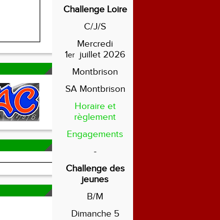
Challenge Loire
C/J/S
Mercredi
1
juillet 2026
er
Montbrison
SA Montbrison
Horaire et
règlement
Engagements
-
Challenge des
jeunes
B/M
Dimanche 5