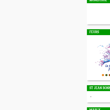
MONISTROL
FEURS
ST JEAN BON