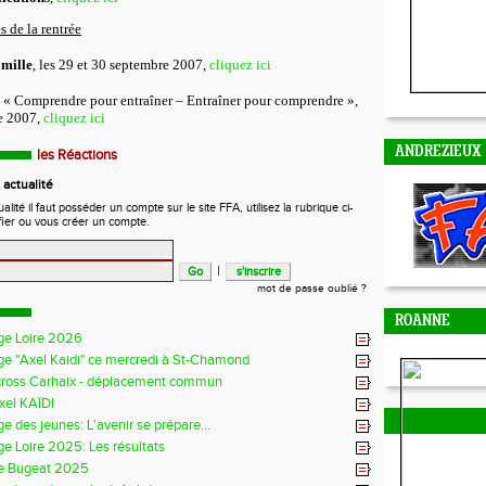
s de la rentrée
mille
, les 29 et 30 septembre 2007,
cliquez ici
, « Comprendre pour entraîner – Entraîner pour comprendre »,
e 2007,
cliquez ici
ANDREZIEUX
les Réactions
actualité
ité il faut posséder un compte sur le site FFA, utilisez la rubrique ci-
fier ou vous créer un compte.
|
mot de passe oublié ?
ROANNE
ge Loire 2026
ge "Axel Kaidi" ce mercredi à St-Chamond
cross Carhaix - déplacement commun
xel KAÏDI
e des jeunes: L'avenir se prépare...
e Loire 2025: Les résultats
e Bugeat 2025