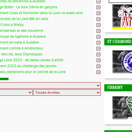
mités ce dimanche à Aubière
DUNIERES
e Bobin : La loire 2ème en garçons
ment cross et formation dans la Loire ce week-end
nnats de la Loire BM en salle
 Cross à Mably
ompenses et des souvenirs
groupe de ligériens à Aubière
ST CHAMOND
ment en salle à Aubière
ement comité à Andrezieux
e vers les Jeux Olympiques
e Loire 2023 : de belles soirée d’athlé!
ent 2023 du challenge des jeunes
au partenaire pour le comité de la Loire
FIRMINY