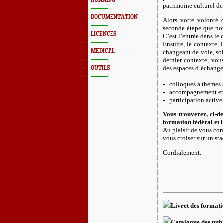
RUNNING
patrimoine culturel de
DOCUMENTATION
Alors votre volonté 
seconde étape que nou
LICENCES
C’est l’entrée dans le
Ensuite, le contexte,
MEDICAL
changeant de voie, soi
dernier contexte, vous
des espaces d’échange
OUTILS
- colloques à thèmes 
- accompagnement et 
- participation active
Vous trouverez, ci-de
formation fédéral et 
Au plaisir de vous com
vous croiser sur un sta
Cordialement.
Livret des format
Catalogue des publ