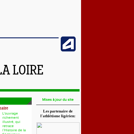
LA LOIRE
Mises à jour du site
naire
Les partenaire de
L'ouvrage
l'athlétisme ligérien:
richement
illustré, qui
retrace
l’Histoire de la