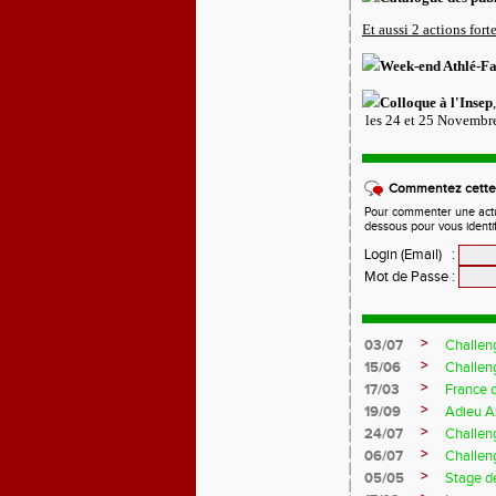
Et aussi 2 actions forte
Week-end Athlé-Fa
Colloque à l'Insep
les 24 et 25 Novembr
Commentez cette 
Pour commenter une actual
dessous pour vous identi
Login (Email)
:
Mot de Passe
:
>
03/07
Challen
>
15/06
Challen
>
17/03
France 
>
19/09
Adieu A
>
24/07
Challeng
>
06/07
Challeng
>
05/05
Stage d