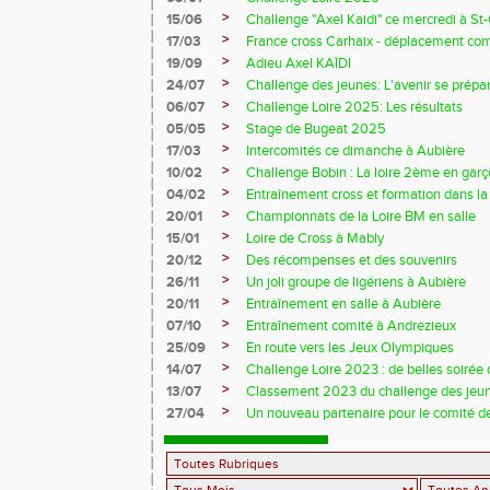
>
15/06
Challenge "Axel Kaidi" ce mercredi à 
>
17/03
France cross Carhaix - déplacement c
>
19/09
Adieu Axel KAÏDI
>
24/07
Challenge des jeunes: L'avenir se prépar
>
06/07
Challenge Loire 2025: Les résultats
>
05/05
Stage de Bugeat 2025
>
17/03
Intercomités ce dimanche à Aubière
>
10/02
Challenge Bobin : La loire 2ème en gar
>
04/02
Entraînement cross et formation dans l
>
20/01
Championnats de la Loire BM en salle
>
15/01
Loire de Cross à Mably
>
20/12
Des récompenses et des souvenirs
>
26/11
Un joli groupe de ligériens à Aubière
>
20/11
Entraînement en salle à Aubière
>
07/10
Entraînement comité à Andrezieux
>
25/09
En route vers les Jeux Olympiques
>
14/07
Challenge Loire 2023 : de belles soirée d
>
13/07
Classement 2023 du challenge des jeu
>
27/04
Un nouveau partenaire pour le comité de