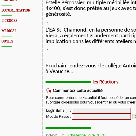
RUNNING
Estelle Pérrossier, multiple médaillée in
4x400, s'est donc prêtée au jeux avec 
DOCUMENTATION
générosité.
LICENCES
L’EA St- Chamond, en la personne de s
MEDICAL
Riera, a également grandement particip
implication dans les différents ateliers 
OUTILS
Prochain rendez-vous : le collège Anto
à Veauche…
les Réactions
Commentez cette actualité
Pour commenter une actualité il faut posséder un compt
rubrique ci-dessous pour vous identifier ou vous crée
Login (Email)
:
Mot de Passe
:
>
03/07
Challenge Loire 2026