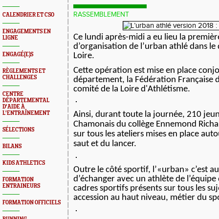
RASSEMBLEMENT
CALENDRIER ET CSO
ENGAGEMENTS EN
Ce lundi après-midi a eu lieu la premiè
LIGNE
d’organisation de l’urban athlé dans le
ENGAGÉ(E)S
Loire.
Cette opération est mise en place conj
RÈGLEMENTS ET
CHALLENGES
département, la Fédération Française d'
comité de la Loire d'Athlétisme.
CENTRE
DÉPARTEMENTAL
D'AIDE À
Ainsi, durant toute la journée, 210 jeu
L'ENTRAÎNEMENT
Chamonais du collège
Ennemond Richar
SÉLECTIONS
sur tous les ateliers mises en place aut
saut et du lancer.
BILANS
KIDS ATHLETICS
Outre le côté sportif, l’«urban» c’est aus
d’échanger avec un athlète de l’équipe 
FORMATION
ENTRAINEURS
cadres sportifs présents sur tous les suje
accession au haut niveau, métier du sp
FORMATION OFFICIELS