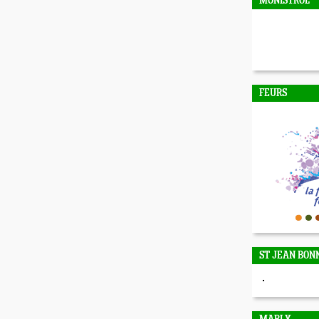
MONISTROL
FEURS
ST JEAN BON