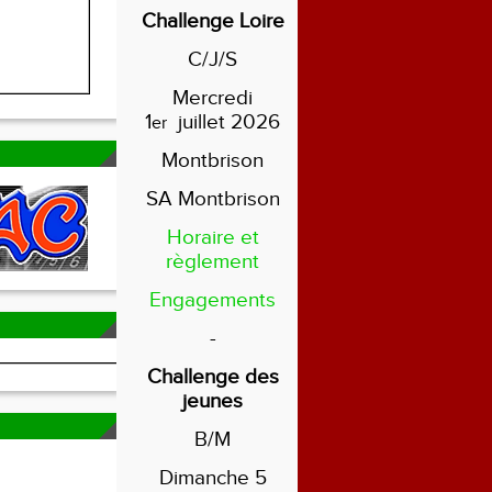
Challenge Loire
C/J/S
Mercredi
1
juillet 2026
er
Montbrison
SA Montbrison
Horaire et
règlement
Engagements
-
Challenge des
jeunes
B/M
Dimanche 5