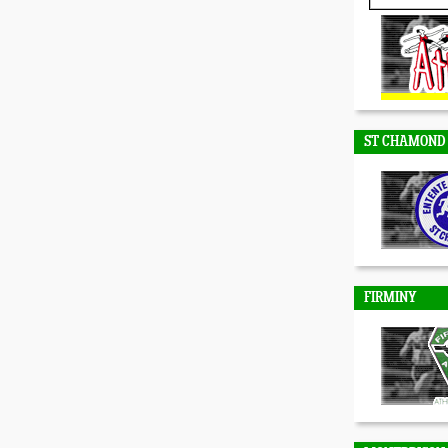
DUNIERES
ST CHAMOND
FIRMINY