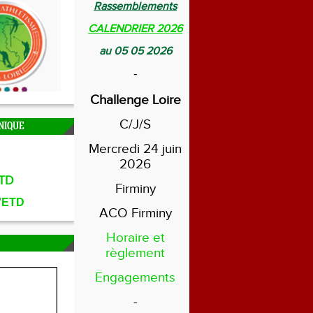
Rassemblements
CALENDRIER 2026
au 05 05 2026
-
Challenge Loire
C/J/S
NIQUE
Mercredi 24 juin
2026
TD
Firminy
l'ETD
ACO Firminy
Horaire et
règlement
Engagements
-