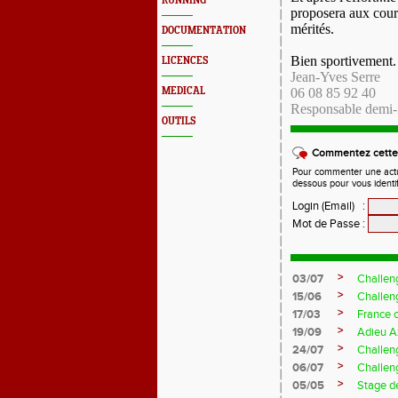
RUNNING
proposera aux cour
mérités.
DOCUMENTATION
Bien sportivement.
LICENCES
Jean-Yves Serre
MEDICAL
06 08 85 92 40
Responsable demi
OUTILS
Commentez cette 
Pour commenter une actual
dessous pour vous identi
Login (Email)
:
Mot de Passe
:
>
03/07
Challen
>
15/06
Challen
>
17/03
France 
>
19/09
Adieu A
>
24/07
Challeng
>
06/07
Challeng
>
05/05
Stage d