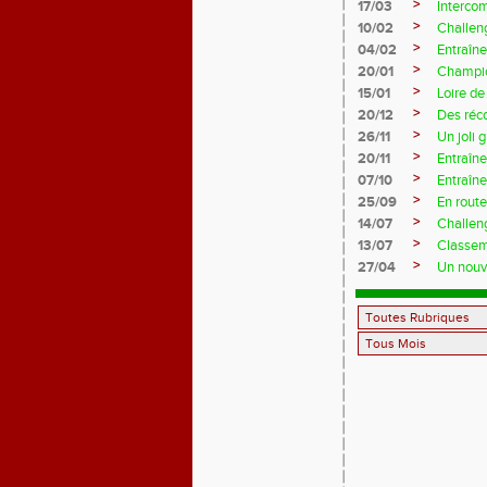
>
17/03
Interco
>
10/02
Challeng
>
04/02
Entraîne
>
20/01
Champio
>
15/01
Loire de
>
20/12
Des réc
>
26/11
Un joli 
>
20/11
Entraîne
>
07/10
Entraîn
>
25/09
En rout
>
14/07
Challeng
>
13/07
Classem
>
27/04
Un nouve