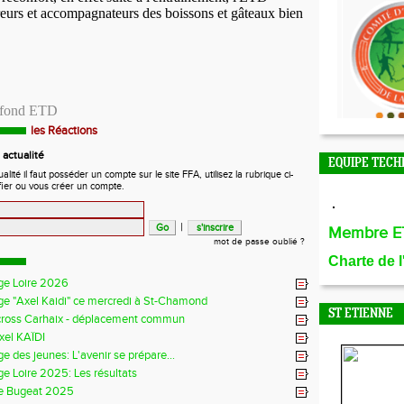
eurs et accompagnateurs des boissons et gâteaux bien
-fond ETD
les Réactions
actualité
EQUIPE TECH
ité il faut posséder un compte sur le site FFA, utilisez la rubrique ci-
fier ou vous créer un compte.
|
Membre E
mot de passe oublié ?
Charte de 
ge Loire 2026
ge "Axel Kaidi" ce mercredi à St-Chamond
ST ETIENNE
cross Carhaix - déplacement commun
xel KAÏDI
e des jeunes: L'avenir se prépare...
e Loire 2025: Les résultats
e Bugeat 2025