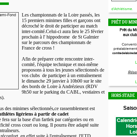
d'Athlétisme.
Les championnats de la Loire passés, les
15 premiers minimes filles et garçons ont
PRÊT DU MIN
décroché le droit de participer au match
Prêt du M
inter-comité.Celui-ci aura lieu le 25 février
aux club
prochain à l' hippodrome de St Galmier
sur le parcours des championnats de
Conventi
France de cross !
préalablement 
comitedelaloireda
Afin de préparer cette rencontre inter-
L
comité, l'équipe technique et moi-même
proposons à tous les jeunes sélectionnés de
Réser
vos clubs de participer à un entraînement
le dimanche 29 janvier à 10h00 sur le site
L
des bords de Loire à Andrézieux (RDV
9h50 sur le parking du CABL, vestiaires et
HORS-STADE
s).
Sais
us des minimes sélectionnés,ce rassemblement est
athlètes ligériens à partir de cadet
 fera sur la base d'un fartlek par catégories ou en
ficité cross court ou long. Il pourra être adapté suite
ntraîneurs.
le réconfort, en effet suite à l'entraînement, l'ETD