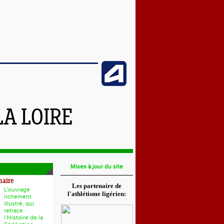
LA LOIRE
Mises à jour du site
naire
Les partenaire de
L'ouvrage
l'athlétisme ligérien:
richement
illustré, qui
retrace
l’Histoire de la