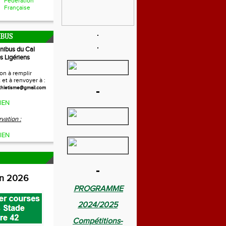
Fédération
Française
IBUS
inibus du Cal
s Ligériens
on à remplir
et à renvoyer à :
-
thletisme@gmail.com
IEN
vation :
IEN
-
on 2026
PROGRAMME
2024/2025
Compétitions-