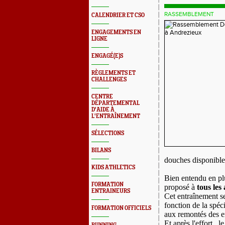
RASSEMBLEMENT
CALENDRIER ET CSO
ENGAGEMENTS EN
LIGNE
ENGAGÉ(E)S
RÈGLEMENTS ET
CHALLENGES
CENTRE
DÉPARTEMENTAL
D'AIDE À
L'ENTRAÎNEMENT
SÉLECTIONS
BILANS
douches disponible
KIDS ATHLETICS
Bien entendu en pl
FORMATION
proposé à
tous les 
ENTRAINEURS
Cet entraînement se
fonction de la spéci
FORMATION OFFICIELS
aux remontés des e
Et après l'effort...