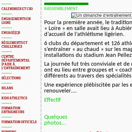
RASSEMBLEMENT
CALENDRIER ET CSO
ENGAGEMENTS EN
Pour la première année, le traditi
LIGNE
« Loire » en salle avait lieu à Aubiè
ENGAGÉ(E)S
d’accueil de l’athlétisme ligérien.
6 clubs du département et 126 athl
RÈGLEMENTS ET
CHALLENGES
s’entraîner « au chaud » sur les ma
installations du stadium Jean Pellez
CENTRE
DÉPARTEMENTAL
La journée fut très conviviale et 
D'AIDE À
L'ENTRAÎNEMENT
ont eu lieu entre groupes et « coac
différents au travers des spécialité
SÉLECTIONS
Une expérience plébiscitée par les 
BILANS
renouveler….
KIDS ATHLETICS
Effectif
FORMATION
ENTRAINEURS
Quelques
photos…
FORMATION OFFICIELS