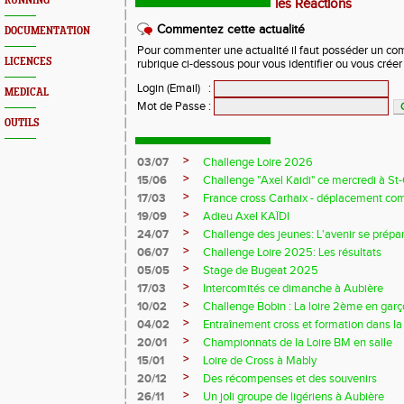
RUNNING
les Réactions
Commentez cette actualité
DOCUMENTATION
Pour commenter une actualité il faut posséder un compt
LICENCES
rubrique ci-dessous pour vous identifier ou vous crée
Login (Email)
:
MEDICAL
Mot de Passe
:
OUTILS
>
03/07
Challenge Loire 2026
>
15/06
Challenge "Axel Kaidi" ce mercredi à 
>
17/03
France cross Carhaix - déplacement c
>
19/09
Adieu Axel KAÏDI
>
24/07
Challenge des jeunes: L'avenir se prépar
>
06/07
Challenge Loire 2025: Les résultats
>
05/05
Stage de Bugeat 2025
>
17/03
Intercomités ce dimanche à Aubière
>
10/02
Challenge Bobin : La loire 2ème en gar
>
04/02
Entraînement cross et formation dans l
>
20/01
Championnats de la Loire BM en salle
>
15/01
Loire de Cross à Mably
>
20/12
Des récompenses et des souvenirs
>
26/11
Un joli groupe de ligériens à Aubière