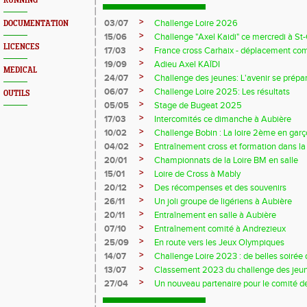
RUNNING
>
03/07
Challenge Loire 2026
DOCUMENTATION
>
15/06
Challenge "Axel Kaidi" ce mercredi à 
LICENCES
>
17/03
France cross Carhaix - déplacement c
>
19/09
Adieu Axel KAÏDI
MEDICAL
>
24/07
Challenge des jeunes: L'avenir se prépar
>
06/07
Challenge Loire 2025: Les résultats
OUTILS
>
05/05
Stage de Bugeat 2025
>
17/03
Intercomités ce dimanche à Aubière
>
10/02
Challenge Bobin : La loire 2ème en gar
>
04/02
Entraînement cross et formation dans l
>
20/01
Championnats de la Loire BM en salle
>
15/01
Loire de Cross à Mably
>
20/12
Des récompenses et des souvenirs
>
26/11
Un joli groupe de ligériens à Aubière
>
20/11
Entraînement en salle à Aubière
>
07/10
Entraînement comité à Andrezieux
>
25/09
En route vers les Jeux Olympiques
>
14/07
Challenge Loire 2023 : de belles soirée d
>
13/07
Classement 2023 du challenge des jeu
>
27/04
Un nouveau partenaire pour le comité de