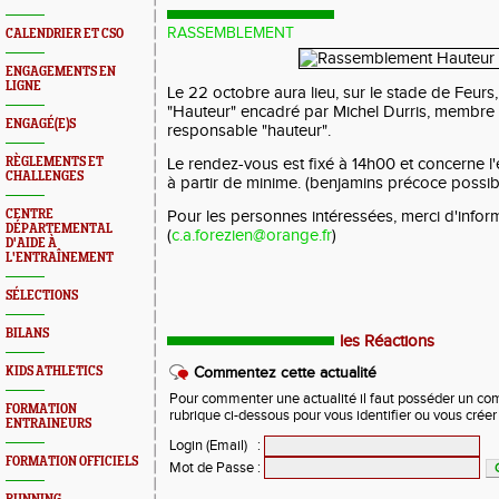
RASSEMBLEMENT
CALENDRIER ET CSO
ENGAGEMENTS EN
LIGNE
Le 22 octobre aura lieu, sur le stade de Feur
"Hauteur" encadré par Michel Durris, membre 
ENGAGÉ(E)S
responsable "hauteur".
RÈGLEMENTS ET
Le rendez-vous est fixé à 14h00 et concerne 
CHALLENGES
à partir de minime. (benjamins précoce possibl
CENTRE
Pour les personnes intéressées, merci d'inform
DÉPARTEMENTAL
(
c.a.forezien@orange.fr
)
D'AIDE À
L'ENTRAÎNEMENT
SÉLECTIONS
BILANS
les Réactions
KIDS ATHLETICS
Commentez cette actualité
Pour commenter une actualité il faut posséder un compt
FORMATION
rubrique ci-dessous pour vous identifier ou vous crée
ENTRAINEURS
Login (Email)
:
FORMATION OFFICIELS
Mot de Passe
: