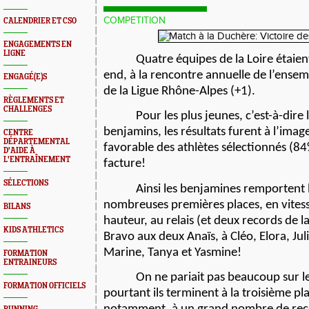
COMPETITION
CALENDRIER ET CSO
ENGAGEMENTS EN
LIGNE
Quatre équipes de la Loire étaie
end, à la rencontre annuelle de l’ense
ENGAGÉ(E)S
de la Ligue Rhône-Alpes (+1).
RÈGLEMENTS ET
CHALLENGES
Pour les plus jeunes, c’est-à-dire
benjamins, les résultats furent à l’ima
CENTRE
DÉPARTEMENTAL
favorable des athlètes sélectionnés (84
D'AIDE À
L'ENTRAÎNEMENT
facture!
SÉLECTIONS
Ainsi les benjamines remportent l
nombreuses premières places, en vites
BILANS
hauteur, au relais (et deux records de l
KIDS ATHLETICS
Bravo aux deux Anaïs, à Cléo, Elora, Jul
Marine, Tanya et Yasmine!
FORMATION
ENTRAINEURS
On ne pariait pas beaucoup sur l
FORMATION OFFICIELS
pourtant ils terminent à la troisième pl