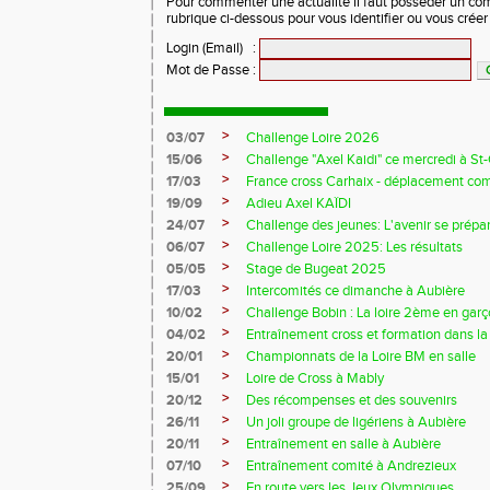
Pour commenter une actualité il faut posséder un compt
rubrique ci-dessous pour vous identifier ou vous crée
Login (Email)
:
Mot de Passe
:
>
03/07
Challenge Loire 2026
>
15/06
Challenge "Axel Kaidi" ce mercredi à 
>
17/03
France cross Carhaix - déplacement c
>
19/09
Adieu Axel KAÏDI
>
24/07
Challenge des jeunes: L'avenir se prépar
>
06/07
Challenge Loire 2025: Les résultats
>
05/05
Stage de Bugeat 2025
>
17/03
Intercomités ce dimanche à Aubière
>
10/02
Challenge Bobin : La loire 2ème en gar
>
04/02
Entraînement cross et formation dans l
>
20/01
Championnats de la Loire BM en salle
>
15/01
Loire de Cross à Mably
>
20/12
Des récompenses et des souvenirs
>
26/11
Un joli groupe de ligériens à Aubière
>
20/11
Entraînement en salle à Aubière
>
07/10
Entraînement comité à Andrezieux
>
25/09
En route vers les Jeux Olympiques