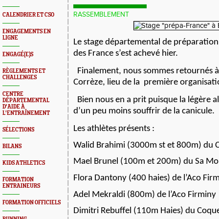
RASSEMBLEMENT
CALENDRIER ET CSO
ENGAGEMENTS EN
LIGNE
Le stage départemental de préparatio
des France s’est achevé hier.
ENGAGÉ(E)S
Finalement, nous sommes retournés à 
RÈGLEMENTS ET
CHALLENGES
Corrèze, lieu de la
première organisati
CENTRE
Bien nous en a prit puisque la légère a
DÉPARTEMENTAL
D'AIDE À
d’un peu moins souffrir de la canicule.
L'ENTRAÎNEMENT
Les athlètes présents :
SÉLECTIONS
Walid Brahimi (3000m st et 800m) du 
BILANS
Mael Brunel (100m et 200m) du Sa Mo
KIDS ATHLETICS
Flora Dantony (400 haies) de l’Aco Fir
FORMATION
ENTRAINEURS
Adel Mekraldi (800m) de l’Aco Firminy
FORMATION OFFICIELS
Dimitri Rebuffel (110m Haies) du Coque