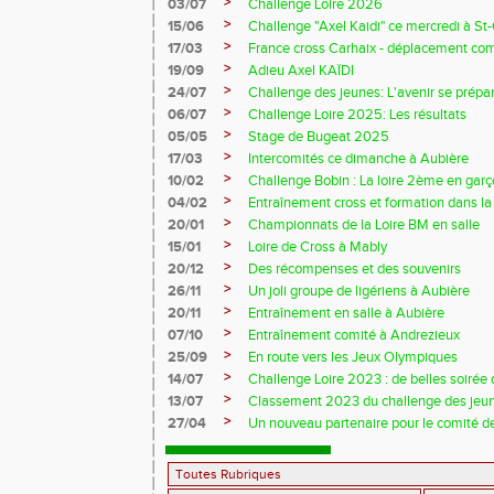
>
03/07
Challenge Loire 2026
>
15/06
Challenge "Axel Kaidi" ce mercredi à 
>
17/03
France cross Carhaix - déplacement c
>
19/09
Adieu Axel KAÏDI
>
24/07
Challenge des jeunes: L'avenir se prépar
>
06/07
Challenge Loire 2025: Les résultats
>
05/05
Stage de Bugeat 2025
>
17/03
Intercomités ce dimanche à Aubière
>
10/02
Challenge Bobin : La loire 2ème en gar
>
04/02
Entraînement cross et formation dans l
>
20/01
Championnats de la Loire BM en salle
>
15/01
Loire de Cross à Mably
>
20/12
Des récompenses et des souvenirs
>
26/11
Un joli groupe de ligériens à Aubière
>
20/11
Entraînement en salle à Aubière
>
07/10
Entraînement comité à Andrezieux
>
25/09
En route vers les Jeux Olympiques
>
14/07
Challenge Loire 2023 : de belles soirée d
>
13/07
Classement 2023 du challenge des jeu
>
27/04
Un nouveau partenaire pour le comité de