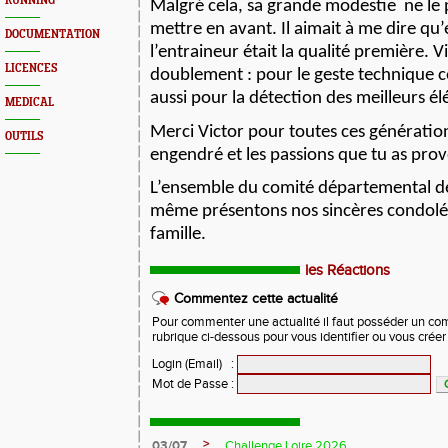
RUNNING
Malgré cela, sa grande modestie
ne le
mettre en avant. Il aimait à me dire qu’
DOCUMENTATION
l’entraineur était la qualité première. Vi
LICENCES
doublement : pour le geste technique 
aussi pour la détection des meilleurs é
MEDICAL
Merci Victor pour toutes ces génération
OUTILS
engendré et les passions que tu as pro
L’ensemble du comité départemental de 
même présentons nos sincères condolé
famille.
les Réactions
Commentez cette actualité
Pour commenter une actualité il faut posséder un compt
rubrique ci-dessous pour vous identifier ou vous crée
Login (Email)
:
Mot de Passe
:
>
03/07
Challenge Loire 2026