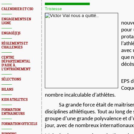
Tristesse
CALENDRIER ET CSO
ENGAGEMENTS EN
nouve
LIGNE
pour
ENGAGÉ(E)S
prota
l’athl
RÈGLEMENTS ET
CHALLENGES
avec 
que n
CENTRE
DÉPARTEMENTAL
décès
D'AIDE À
L'ENTRAÎNEMENT
SÉLECTIONS
EPS d
Coque
BILANS
nombre incalculable d’athlètes.
KIDS ATHLETICS
Sa grande force était de maitriser
FORMATION
disciplines athlétiques. Tout au long de s
ENTRAINEURS
groupe d’une grande polyvalence et d’u
FORMATION OFFICIELS
jour, avec de nombreux internationaux