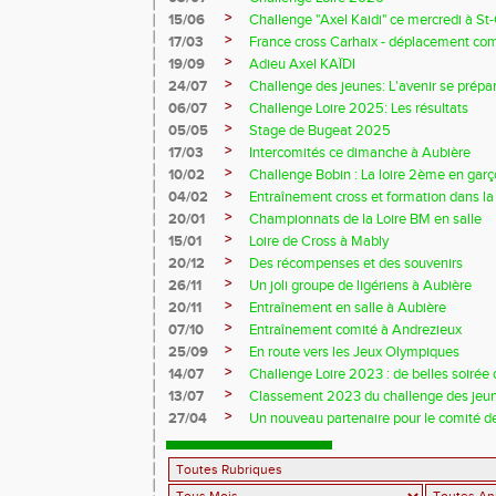
>
15/06
Challenge "Axel Kaidi" ce mercredi à 
>
17/03
France cross Carhaix - déplacement c
>
19/09
Adieu Axel KAÏDI
>
24/07
Challenge des jeunes: L'avenir se prépar
>
06/07
Challenge Loire 2025: Les résultats
>
05/05
Stage de Bugeat 2025
>
17/03
Intercomités ce dimanche à Aubière
>
10/02
Challenge Bobin : La loire 2ème en gar
>
04/02
Entraînement cross et formation dans l
>
20/01
Championnats de la Loire BM en salle
>
15/01
Loire de Cross à Mably
>
20/12
Des récompenses et des souvenirs
>
26/11
Un joli groupe de ligériens à Aubière
>
20/11
Entraînement en salle à Aubière
>
07/10
Entraînement comité à Andrezieux
>
25/09
En route vers les Jeux Olympiques
>
14/07
Challenge Loire 2023 : de belles soirée d
>
13/07
Classement 2023 du challenge des jeu
>
27/04
Un nouveau partenaire pour le comité de