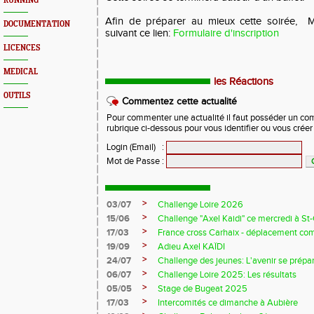
RUNNING
Afin de préparer au mieux cette soirée, M
DOCUMENTATION
suivant ce lien:
Formulaire d'inscription
LICENCES
MEDICAL
les Réactions
OUTILS
Commentez cette actualité
Pour commenter une actualité il faut posséder un compt
rubrique ci-dessous pour vous identifier ou vous crée
Login (Email)
:
Mot de Passe
:
>
03/07
Challenge Loire 2026
>
15/06
Challenge "Axel Kaidi" ce mercredi à 
>
17/03
France cross Carhaix - déplacement c
>
19/09
Adieu Axel KAÏDI
>
24/07
Challenge des jeunes: L'avenir se prépar
>
06/07
Challenge Loire 2025: Les résultats
>
05/05
Stage de Bugeat 2025
>
17/03
Intercomités ce dimanche à Aubière