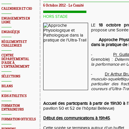
6 Octobre 2012 - Le Comité
CALENDRIER ET CSO
HORS STADE
ENGAGEMENTS EN
LIGNE
LE
18 octobre pr
propose une Soirée
ENGAGÉ(E)S
Approche Physi
RÈGLEMENTS ET
dans la pratique de l
CHALLENGES
-
Pr Guill
CENTRE
Grenoble) :
Déterm
DÉPARTEMENTAL
D'AIDE À
la performance en Ul
L'ENTRAÎNEMENT
-
Dr Arthur Br
SÉLECTIONS
musculo-squelettiq
particulier des fra
BILANS
coureurs d'Ultra-Trai
KIDS ATHLETICS
Accueil des participants à partir de 19h30 à l
FORMATION
pavillon 50 et 52 de l’hôpital Bellevue)
ENTRAINEURS
Début des communications à 19h45
.
FORMATION OFFICIELS
Cette soirée se terminera autour d'un buffet.