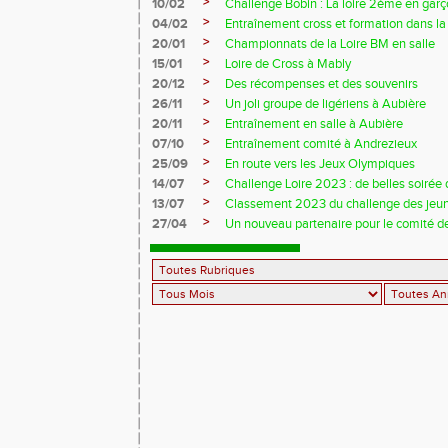
>
10/02
Challenge Bobin : La loire 2ème en gar
>
04/02
Entraînement cross et formation dans l
>
20/01
Championnats de la Loire BM en salle
>
15/01
Loire de Cross à Mably
>
20/12
Des récompenses et des souvenirs
>
26/11
Un joli groupe de ligériens à Aubière
>
20/11
Entraînement en salle à Aubière
>
07/10
Entraînement comité à Andrezieux
>
25/09
En route vers les Jeux Olympiques
>
14/07
Challenge Loire 2023 : de belles soirée d
>
13/07
Classement 2023 du challenge des jeu
>
27/04
Un nouveau partenaire pour le comité de