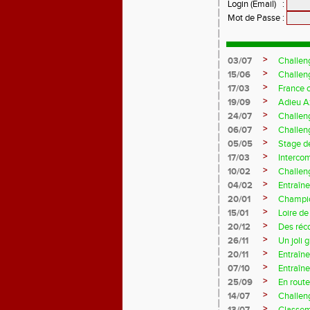
Login (Email)
:
Mot de Passe
:
>
03/07
Challen
>
15/06
Challen
>
17/03
France 
>
19/09
Adieu A
>
24/07
Challeng
>
06/07
Challeng
>
05/05
Stage d
>
17/03
Interco
>
10/02
Challeng
>
04/02
Entraîne
>
20/01
Champio
>
15/01
Loire de
>
20/12
Des réc
>
26/11
Un joli 
>
20/11
Entraîne
>
07/10
Entraîn
>
25/09
En rout
>
14/07
Challeng
>