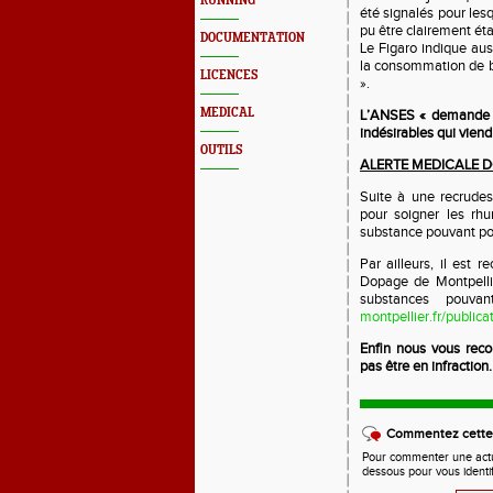
RUNNING
été signalés pour les
pu être clairement étab
DOCUMENTATION
Le Figaro indique aus
la consommation de bo
LICENCES
».
MEDICAL
L’ANSES « demande au
indésirables qui vien
OUTILS
ALERTE MEDICALE 
Suite à une recrude
pour soigner les rhu
substance pouvant po
Par ailleurs, il est
Dopage de Montpellie
substances pouvan
montpellier.fr/public
Enfin nous vous reco
pas être en infraction.
Commentez cette 
Pour commenter une actual
dessous pour vous identi