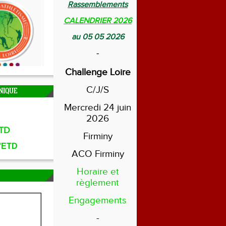
Rassemblements
CALENDRIER 2026
au 05 05 2026
-
Challenge Loire
C/J/S
NIQUE
Mercredi 24 juin
2026
TD
Firminy
l'ETD
ACO Firminy
Horaire et
règlement
Engagements
-