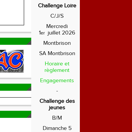
Challenge Loire
C/J/S
Mercredi
1
juillet 2026
er
Montbrison
SA Montbrison
Horaire et
règlement
Engagements
-
Challenge des
jeunes
B/M
Dimanche 5