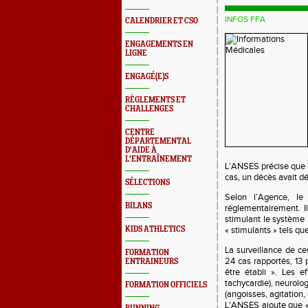
INFOS FFA
CALENDRIER ET CSO
ENGAGEMENTS EN
LIGNE
ENGAGÉ(E)S
RÈGLEMENTS ET
CHALLENGES
CENTRE
DÉPARTEMENTAL
D'AIDE À
L'ENTRAÎNEMENT
L’ANSES précise que «
cas, un décès avait dé
SÉLECTIONS
Selon l’Agence, l
BILANS
réglementairement. I
stimulant le système
KIDS ATHLETICS
« stimulants » tels qu
La surveillance de c
FORMATION
24 cas rapportés, 13 
ENTRAINEURS
être établi ». Les e
tachycardie), neurolog
FORMATION OFFICIELS
(angoisses, agitation,
L'ANSES ajoute que « 