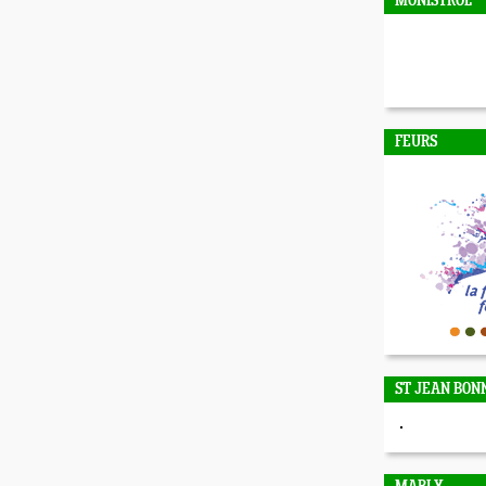
MONISTROL
FEURS
ST JEAN BON