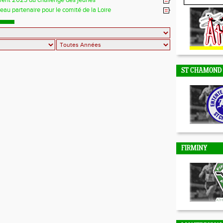
ent 2023 du challenge des jeunes
au partenaire pour le comité de la Loire
DUNIERES
ST CHAMOND
FIRMINY