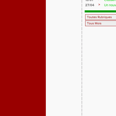
13/07
Classem
>
27/04
Un nouve