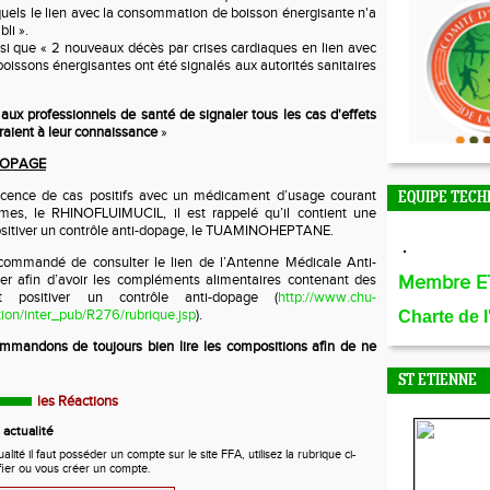
quels le lien avec la consommation de boisson énergisante n'a
li ».
si que « 2 nouveaux décès par crises cardiaques en lien avec
issons énergisantes ont été signalés aux autorités sanitaires
x professionnels de santé de signaler tous les cas d'effets
draient à leur connaissance
»
DOPAGE
scence de cas positifs avec un médicament d’usage courant
EQUIPE TECH
mes, le RHINOFLUIMUCIL, il est rappelé qu’il contient une
sitiver un contrôle anti-dopage, le TUAMINOHEPTANE.
 recommandé de consulter le lien de l’Antenne Médicale Anti-
r afin d’avoir les compléments alimentaires contenant des
Membre E
t positiver un contrôle anti-dopage (
http://www.chu-
ation/inter_pub/R276/rubrique.jsp
).
Charte de 
mmandons de toujours bien lire les compositions afin de ne
ST ETIENNE
les Réactions
actualité
ité il faut posséder un compte sur le site FFA, utilisez la rubrique ci-
fier ou vous créer un compte.