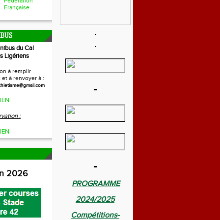
Fédération
Française
IBUS
inibus du Cal
s Ligériens
on à remplir
et à renvoyer à :
-
thletisme@gmail.com
IEN
vation :
IEN
-
on 2026
PROGRAMME
2024/2025
Compétitions-