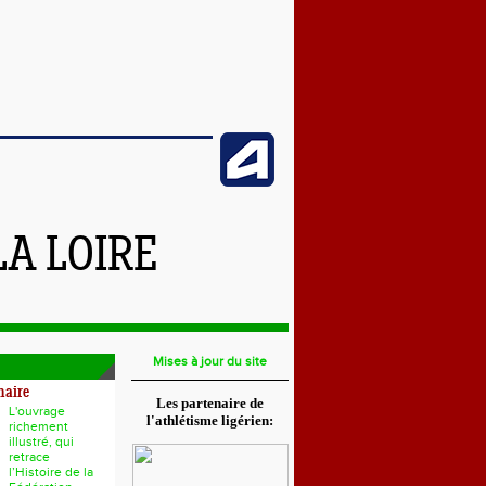
LA LOIRE
Mises à jour du site
naire
Les partenaire de
L'ouvrage
l'athlétisme ligérien:
richement
illustré, qui
retrace
l’Histoire de la