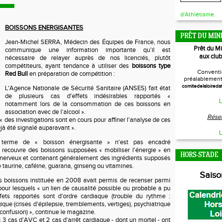
d'Athlétisme.
BOISSONS ENERGISANTES
PRÊT DU MIN
Jean-Michel SERRA, Médecin des Équipes de France, nous
Prêt du M
communique une information importante qu’il est
aux club
nécessaire de relayer auprès de nos licenciés, plutôt
compétiteurs, ayant tendance à utiliser des
boissons type
Conventi
Red Bull
en préparation de compétition :
préalablement 
comitedelaloireda
L'Agence Nationale de Sécurité Sanitaire (ANSES) fait état
de plusieurs cas d'effets indésirables rapportés «
L
notamment lors de la consommation de ces boissons en
association avec de l'alcool ».
Réser
 des investigations sont en cours pour affiner l'analyse de ces
jà été signalé auparavant ».
L
e terme de « boisson énergisante » n'est pas encadré
l recouvre des boissons supposées « mobiliser l'énergie » en
HORS-STADE
 nerveux et contenant généralement des ingrédients supposés
e taurine, caféine, guarana, ginseng ou vitamines.
Sais
es boissons instituée en 2008 avait permis de recenser parmi
pour lesquels « un lien de causalité possible ou probable a pu
ffets rapportés sont d'ordre cardiaque (trouble du rythme :
ique (crises d'épilepsie, tremblements, vertiges), psychiatrique
 confusion) », continue le magazine.
3 cas d’AVC et 2 cas d'arrêt cardiaque - dont un mortel - ont