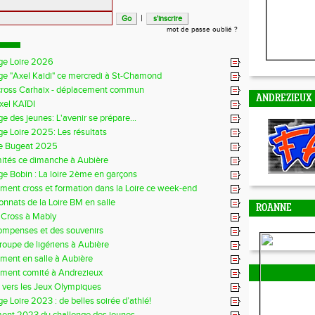
|
mot de passe oublié ?
ge Loire 2026
ge "Axel Kaidi" ce mercredi à St-Chamond
cross Carhaix - déplacement commun
ANDREZIEUX
xel KAÏDI
e des jeunes: L'avenir se prépare...
e Loire 2025: Les résultats
e Bugeat 2025
mités ce dimanche à Aubière
e Bobin : La loire 2ème en garçons
ment cross et formation dans la Loire ce week-end
nnats de la Loire BM en salle
ROANNE
 Cross à Mably
ompenses et des souvenirs
groupe de ligériens à Aubière
ment en salle à Aubière
ement comité à Andrezieux
e vers les Jeux Olympiques
e Loire 2023 : de belles soirée d’athlé!