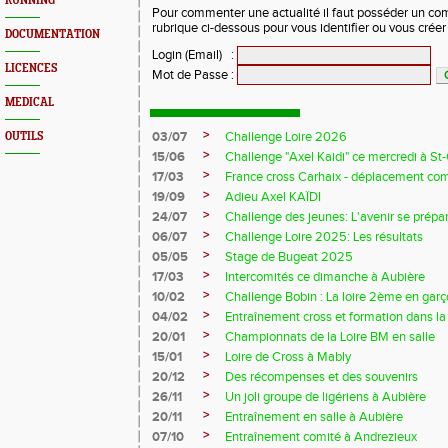
RUNNING
Pour commenter une actualité il faut posséder un compt
rubrique ci-dessous pour vous identifier ou vous crée
DOCUMENTATION
Login (Email)
:
LICENCES
Mot de Passe
:
MEDICAL
>
03/07
Challenge Loire 2026
OUTILS
>
15/06
Challenge "Axel Kaidi" ce mercredi à 
>
17/03
France cross Carhaix - déplacement c
>
19/09
Adieu Axel KAÏDI
>
24/07
Challenge des jeunes: L'avenir se prépar
>
06/07
Challenge Loire 2025: Les résultats
>
05/05
Stage de Bugeat 2025
>
17/03
Intercomités ce dimanche à Aubière
>
10/02
Challenge Bobin : La loire 2ème en gar
>
04/02
Entraînement cross et formation dans l
>
20/01
Championnats de la Loire BM en salle
>
15/01
Loire de Cross à Mably
>
20/12
Des récompenses et des souvenirs
>
26/11
Un joli groupe de ligériens à Aubière
>
20/11
Entraînement en salle à Aubière
>
07/10
Entraînement comité à Andrezieux