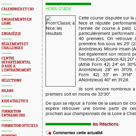
HORS STADE
CALENDRIER ET CSO
Cette course disputée sur l
ENGAGEMENTS EN
Nice et réputée performante
LIGNE
l'année de course à pied. L
particulièrement performant
ENGAGÉ(E)S
40 premiers. On retrouve à
première fois sous les 29' (
RÈGLEMENTS ET
CHALLENGES
Andrézieux). Mounir Hsain (A
bat également son record pe
CENTRE
Thomas (Coquelicot 42) 20° 
DÉPARTEMENTAL
(Athlé Form 42) 24° en 30'
D'AIDE À
Andrézieux) 28° en 31'09, 
L'ENTRAÎNEMENT
Form 42) 33° en 31'14" 
ANdrézieux) 40° en 31'28.
SÉLECTIONS
Ils sont encore nombreux a 
BILANS
premiers soit en moins de 33'30".
KIDS ATHLETICS
De quoi se réjouir à l'orée de la saison de cros
espère retrouver une bonne partir de ce
FORMATION
prochain aux championnats de la Loire à Chat
ENTRAINEURS
les Réactions
FORMATION OFFICIELS
Commentez cette actualité