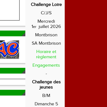
Challenge Loire
C/J/S
Mercredi
1
juillet 2026
er
Montbrison
SA Montbrison
Horaire et
règlement
Engagements
-
Challenge des
jeunes
B/M
Dimanche 5