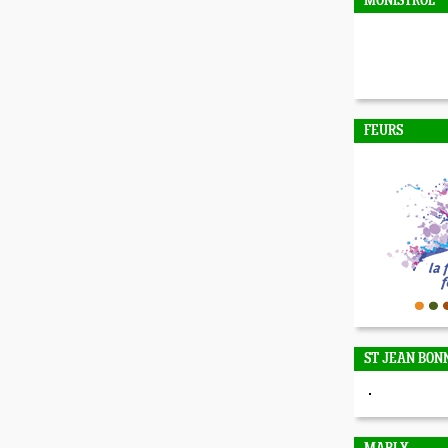
MONISTROL
FEURS
ST JEAN BON