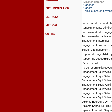
RUNNING
-
Minimes garçons
-
Cadettes
-
Cadets
DOCUMENTATION
-
Table jeunes en Gymn
LICENCES
Bordereau de dépot de l
MEDICAL
Renseignements généraux 
Formulaire de désengag
OUTILS
Formulaire d'organisatio
Engagement Interclubs
Engagement critériums spé
Bulletin d'Engagement (
Rapport de Juge Arbitre 
Rapport de Juge Arbitre 
PV de record
PV de record d'épreuve
Engagement Equip'Athlé
Engagement Equip'Athlé
Engagement Equip'Athlé
Engagement Equip'Athlé
Engagement Equip'Athlé
Engagement Equip'Athl
Engagement Equip'Athlé 
Diplôme Ecureuil d'Or (
Diplôme Kangourou d'Or
Diplôme Ecureuil d'Argen