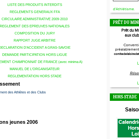
LISTE DES PRODUITS INTERDITS
d'Athlétisme.
REGLEMENTS GENERAUX FFA
CIRCULAIRE ADMINISTRATIVE 2009-2010
PRÊT DU MIN
REGLEMENT DES EPREUVES NATIONALES
Prêt du M
COMPOSITION DU JURY
aux club
RAPPORT JUGE ARBITRE
Conventi
DECLARATION D'ACCIDENT A GRAS-SAVOIE
préalablement 
comitedelaloireda
DEMANDE PARTICIPATION HORS LIGUE
MENT CHAMPIONNAT DE FRANCE (avec minima A)
L
MANUEL DE L'ORGANISATEUR
Réser
REGLEMENTATION HORS STADE
L
assement
ent des Athlètes et des Clubs
HORS-STADE
Sais
ions jeunes 2006