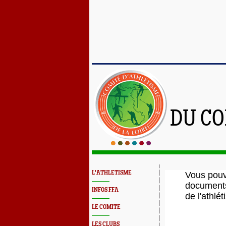
DU CO
L'ATHLETISME
Vous pouv
documents
INFOS FFA
de l'athlé
LE COMITE
LES CLUBS