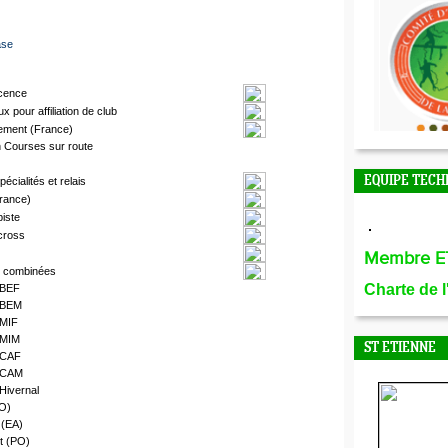
ase
icence
pour affiliation de club
ement (France)
n Courses sur route
EQUIPE TECH
cialités et relais
France)
piste
cross
Membre E
s combinées
Charte de 
 BEF
 BEM
 MIF
 MIM
ST ETIENNE
 CAF
é CAM
Hivernal
PO)
 (EA)
t (PO)